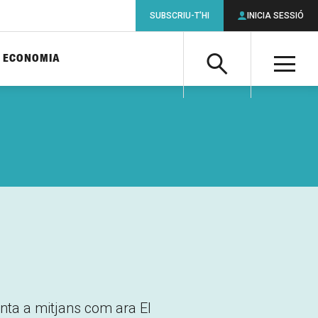
SUBSCRIU-T'HI
INICIA SESSIÓ
ECONOMIA
Cerca
M
Cerca
enta a mitjans com ara
El