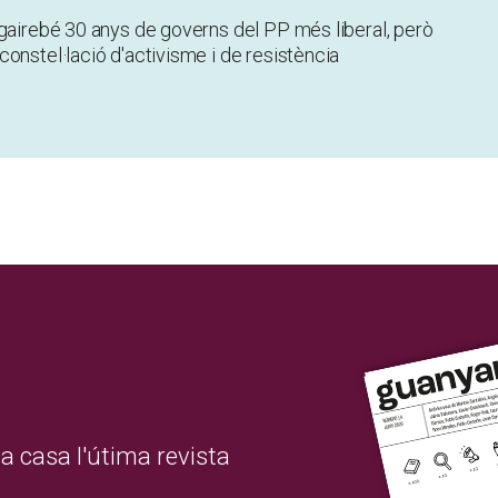
 gairebé 30 anys de governs del PP més liberal, però
onstel·lació d'activisme i de resistència
a casa l'útima revista