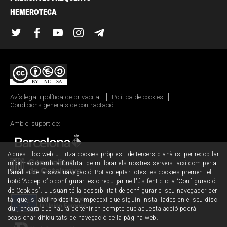
HEMEROTECA
Twitter
Facebook
YouTube
Instagram
Telegram
Avís legal i política de privacitat
Política de cookies
Condicions generals de contractació
Amb el suport de:
Aquest lloc web utilitza cookies pròpies i de tercers d'anàlisi per recopilar
informació amb la finalitat de millorar els nostres serveis, així com per a
l'anàlisi de la seva navegació. Pot acceptar totes les cookies prement el
botó “Accepto” o configurar-les o rebutjar-ne l'ús fent clic a “Configuració
de Cookies”. L'usuari té la possibilitat de configurar el seu navegador per
tal que, si així ho desitja, impedexi que siguin instal·lades en el seu disc
dur, encara que haurà de tenir en compte que aquesta acció podrà
ocasionar dificultats de navegació de la pàgina web.