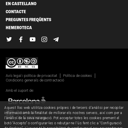
EN CASTELLANO
CONTACTE
PREGUNTES FREQÜENTS
HEMEROTECA
Twitter
Facebook
YouTube
Instagram
Telegram
Avís legal i política de privacitat
Política de cookies
Condicions generals de contractació
Amb el suport de:
Aquest lloc web utilitza cookies pròpies i de tercers d'anàlisi per recopilar
informació amb la finalitat de millorar els nostres serveis, així com per a
l'anàlisi de la seva navegació. Pot acceptar totes les cookies prement el
botó “Accepto” o configurar-les o rebutjar-ne l'ús fent clic a “Configuració