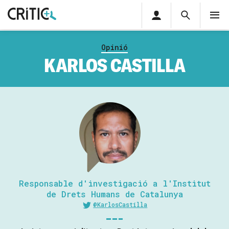
Àrea
Cerca
M
privada
Cerca
Subscriu-t'hi
Cerc
per...
Opinió
Inicia sessió
KARLOS CASTILLA
Responsable d'investigació a l'Institut
de Drets Humans de Catalunya
@KarlosCastilla