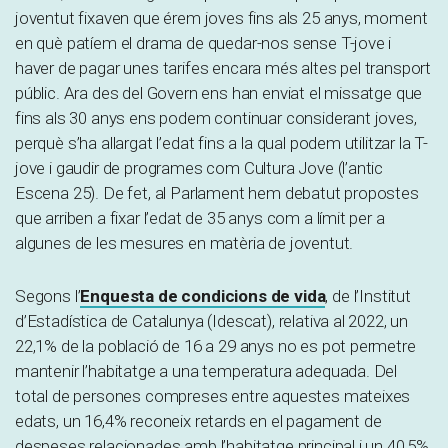
joventut fixaven que érem joves fins als 25 anys, moment
en què patíem el drama de quedar-nos sense T-jove i
haver de pagar unes tarifes encara més altes pel transport
públic. Ara des del Govern ens han enviat el missatge que
fins als 30 anys ens podem continuar considerant joves,
perquè s’ha allargat l’edat fins a la qual podem utilitzar la T-
jove i gaudir de programes com Cultura Jove (l’antic
Escena 25). De fet, al Parlament hem debatut propostes
que arriben a fixar l’edat de 35 anys com a límit per a
algunes de les mesures en matèria de joventut.
Segons l’
Enquesta de condicions de vida
, de l’Institut
d’Estadística de Catalunya (Idescat), relativa al 2022, un
22,1% de la població de 16 a 29 anys no es pot permetre
mantenir l’habitatge a una temperatura adequada. Del
total de persones compreses entre aquestes mateixes
edats, un 16,4% reconeix retards en el pagament de
despeses relacionades amb l’habitatge principal i un 40,5%