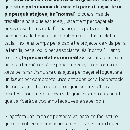
que,
si no pots marxar de casa els pares i pagar-te un
pis perquè ets jove, és “normal”
, o que, si has de
treballar alhora que estudies, justament per pagar els
preus desorbitats de la formació, o no pots estudiar
perquè has de treballar per contribuir a portar un plat a
taula, i no tens temps per a cap altre projecte de vida, per a
la família, per a l’oci o per associar-te, és “normal”. I, amb
tot això,
la precarietat es normalitza
i sembla que no hi
ha res a fer més enllà de posar-hi pedaços en forma de
xecs per anar tirant: ara una ajuda per pagar el lloguer, ara
un
bizum
per comprar-te unes entrades per a l’espectacle
de torn i algun dia ja seràs prou gran per treure’t les
rodetes i conduir sol la teva vida gràcies a una estabilitat
que t’arribarà de cop amb l’edat, ves a saber com.
Si agafem una mica de perspectiva, però, és fàcil veure
que els problemes que patim la gent jove es cronifiquen i