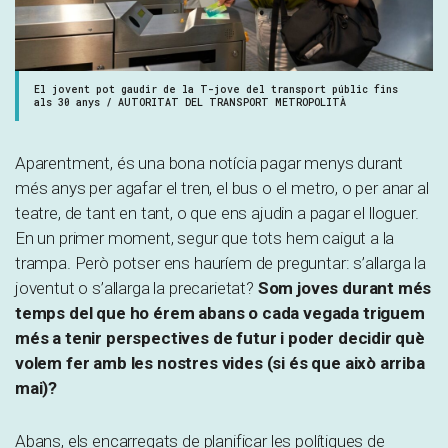
El jovent pot gaudir de la T-jove del transport públic fins
als 30 anys / AUTORITAT DEL TRANSPORT METROPOLITÀ
Aparentment, és una bona notícia pagar menys durant
més anys per agafar el tren, el bus o el metro, o per anar al
teatre, de tant en tant, o que ens ajudin a pagar el lloguer.
En un primer moment, segur que tots hem caigut a la
trampa. Però potser ens hauríem de preguntar: s’allarga la
joventut o s’allarga la precarietat?
Som joves durant més
temps del que ho érem abans o cada vegada triguem
més a tenir perspectives de futur i poder decidir què
volem fer amb les nostres vides (si és que això arriba
mai)?
Abans, els encarregats de planificar les polítiques de