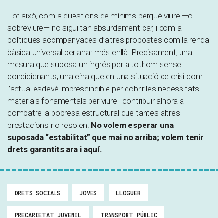
Tot això, com a qüestions de mínims perquè viure —o
sobreviure— no sigui tan absurdament car, i com a
polítiques acompanyades d’altres propostes com la renda
bàsica universal per anar més enllà. Precisament, una
mesura que suposa un ingrés per a tothom sense
condicionants, una eina que en una situació de crisi com
l’actual esdevé imprescindible per cobrir les necessitats
materials fonamentals per viure i contribuir alhora a
combatre la pobresa estructural que tantes altres
prestacions no resolen.
No volem esperar una
suposada “estabilitat” que mai no arriba; volem tenir
drets garantits ara i aquí.
DRETS SOCIALS
JOVES
LLOGUER
PRECARIETAT JUVENIL
TRANSPORT PÚBLIC