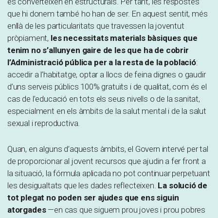
es converteixen en estructurals. Per tant, les respostes
que hi donem també ho han de ser. En aquest sentit, més
enllà de les particularitats que travessen la joventut
pròpiament,
les necessitats materials bàsiques que
tenim no s’allunyen gaire de les que ha de cobrir
l’Administració pública per a la resta de la població
:
accedir a l’habitatge, optar a llocs de feina dignes o gaudir
d’uns serveis públics 100% gratuïts i de qualitat, com és el
cas de l’educació en tots els seus nivells o de la sanitat,
especialment en els àmbits de la salut mental i de la salut
sexual i reproductiva.
Quan, en alguns d’aquests àmbits, el Govern intervé per tal
de proporcionar al jovent recursos que ajudin a fer front a
la situació, la fórmula aplicada no pot continuar perpetuant
les desigualtats que les dades reflecteixen.
La solució de
tot plegat no poden ser ajudes que ens siguin
atorgades
—en cas que siguem prou joves i prou pobres