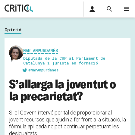
Àrea
Cerca
M
privada
Cerca
Subscriu-t'hi
Cerc
per...
Opinió
Inicia sessió
MAR AMPURDANÈS
Diputada de la CUP al Parlament de
Catalunya i jurista en formació
@MarAmpurdanes
S’allarga la joventut o
la precarietat?
Si el Govern intervé per tal de proporcionar al
jovent recursos que ajudin a fer front a la situació, la
fórmula aplicada no pot continuar perpetuant les
desigualtats