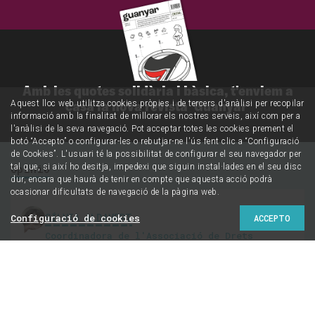
Amb les quotes solidària i bàsica, t'enviem a
casa la nova revista 'Guanyar'
Aquest lloc web utilitza cookies pròpies i de tercers d'anàlisi per recopilar
informació amb la finalitat de millorar els nostres serveis, així com per a
l'anàlisi de la seva navegació. Pot acceptar totes les cookies prement el
botó “Accepto” o configurar-les o rebutjar-ne l'ús fent clic a “Configuració
de Cookies”. L'usuari té la possibilitat de configurar el seu navegador per
Opinió
tal que, si així ho desitja, impedexi que siguin instal·lades en el seu disc
dur, encara que haurà de tenir en compte que aquesta acció podrà
ocasionar dificultats de navegació de la pàgina web.
SÍLVIA ALDAVERT
Configuració de cookies
ACCEPTO
Coordinadora de l'Associació de Drets
Sexuals i Reproductius, activista feminista
i politòloga
@junyopir
Molt a guanyar i molt a