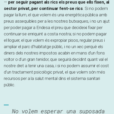
—
per seguir pagant als rics els preus que ells fixen, al
sector privat, per continuar fent-se rics
. Si no podem
pagar la llum, el que volem és una energètica pública amb
preus assequibles per a les nostres butxaques, i no un ajut
per poder pagar a Endesa el preu que decideixi fixar per
continuar-se enriquint a costa nostra; si no podem pagar
el lloguer, el que volem és expropiar pisos, regular preus i
ampliar el parc d’habitatge públic, i no un xec perquè els
diners dels nostres impostos acabin en mans d’un fons
voltor o d’un gran tenidor, que seguirà decidint quant val el
nostre dret a tenir una casa, i si no podem assumir el cost
d’un tractament psicològic privat, el que volem són més
recursos per a la salut mental dins el sistema sanitari
públic.
No volem esperar una suposada