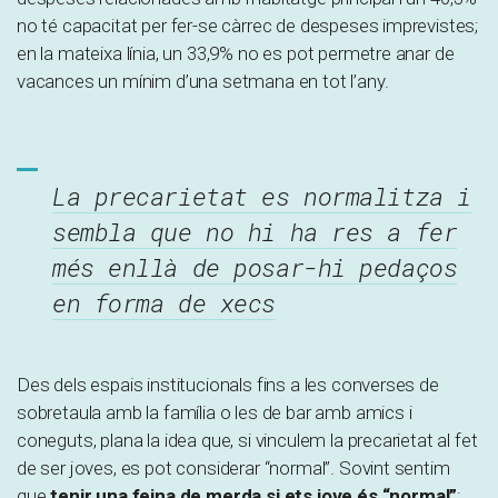
no té capacitat per fer-se càrrec de despeses imprevistes;
en la mateixa línia, un 33,9% no es pot permetre anar de
vacances un mínim d’una setmana en tot l’any.
La precarietat es normalitza i
sembla que no hi ha res a fer
més enllà de posar-hi pedaços
en forma de xecs
Des dels espais institucionals fins a les converses de
sobretaula amb la família o les de bar amb amics i
coneguts, plana la idea que, si vinculem la precarietat al fet
de ser joves, es pot considerar “normal”. Sovint sentim
que
tenir una feina de merda si ets jove és “normal”
;