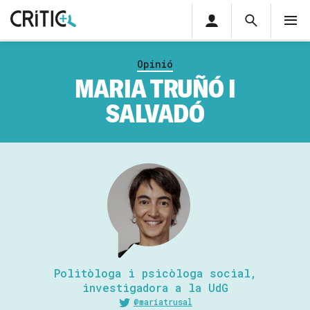
Àrea
Cerca
M
privada
Cerca
Subscriu-t'hi
Cerc
per...
Opinió
Inicia sessió
MARIA TRUÑÓ I
SALVADÓ
Politòloga i psicòloga social,
investigadora a la UdG
@mariatrusal