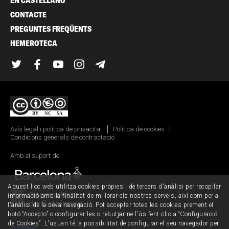
EN CASTELLANO
CONTACTE
PREGUNTES FREQÜENTS
HEMEROTECA
Twitter
Facebook
YouTube
Instagram
Telegram
Avís legal i política de privacitat
Política de cookies
Condicions generals de contractació
Amb el suport de:
Aquest lloc web utilitza cookies pròpies i de tercers d'anàlisi per recopilar
informació amb la finalitat de millorar els nostres serveis, així com per a
l'anàlisi de la seva navegació. Pot acceptar totes les cookies prement el
botó “Accepto” o configurar-les o rebutjar-ne l'ús fent clic a “Configuració
de Cookies”. L'usuari té la possibilitat de configurar el seu navegador per