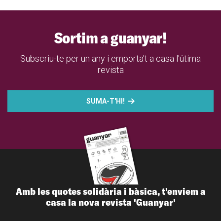
Sortim a guanyar!
Subscriu-te per un any i emporta't a casa l'útima
revista
SUMA-T'HI!
Amb les quotes solidària i bàsica, t'enviem a
casa la nova revista 'Guanyar'