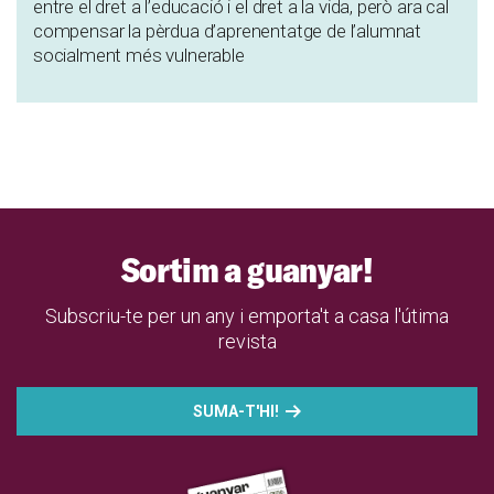
entre el dret a l’educació i el dret a la vida, però ara cal
compensar la pèrdua d’aprenentatge de l’alumnat
socialment més vulnerable
Sortim a guanyar!
Subscriu-te per un any i emporta't a casa l'útima
revista
SUMA-T'HI!