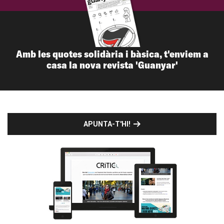
Amb les quotes solidària i bàsica, t'enviem a
casa la nova revista 'Guanyar'
APUNTA-T'HI!