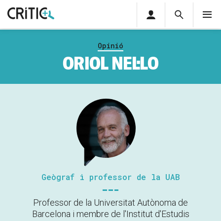
Àrea
Cerca
M
privada
Cerca
Subscriu-t'hi
Cerc
per...
Opinió
Inicia sessió
ORIOL NEL·LO
Geògraf i professor de la UAB
Professor de la Universitat Autònoma de
Barcelona i membre de l'Institut d'Estudis