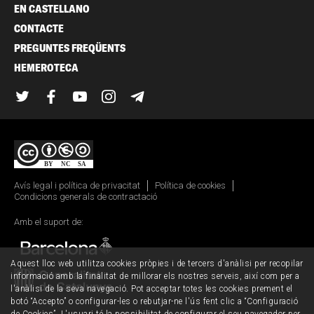
EN CASTELLANO
CONTACTE
PREGUNTES FREQÜENTS
HEMEROTECA
Twitter
Facebook
YouTube
Instagram
Telegram
Avís legal i política de privacitat
Política de cookies
Condicions generals de contractació
Amb el suport de:
Aquest lloc web utilitza cookies pròpies i de tercers d'anàlisi per recopilar
informació amb la finalitat de millorar els nostres serveis, així com per a
l'anàlisi de la seva navegació. Pot acceptar totes les cookies prement el
botó “Accepto” o configurar-les o rebutjar-ne l'ús fent clic a “Configuració