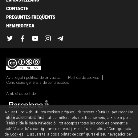
CONTACTE
PREGUNTES FREQÜENTS
HEMEROTECA
Twitter
Facebook
YouTube
Instagram
Telegram
Avís legal i política de privacitat
Política de cookies
Condicions generals de contractació
Amb el suport de:
Aquest lloc web utilitza cookies pròpies i de tercers d'anàlisi per recopilar
informació amb la finalitat de millorar els nostres serveis, així com per a
l'anàlisi de la seva navegació. Pot acceptar totes les cookies prement el
botó “Accepto” o configurar-les o rebutjar-ne l'ús fent clic a “Configuració
de Cookies”. L'usuari té la possibilitat de configurar el seu navegador per