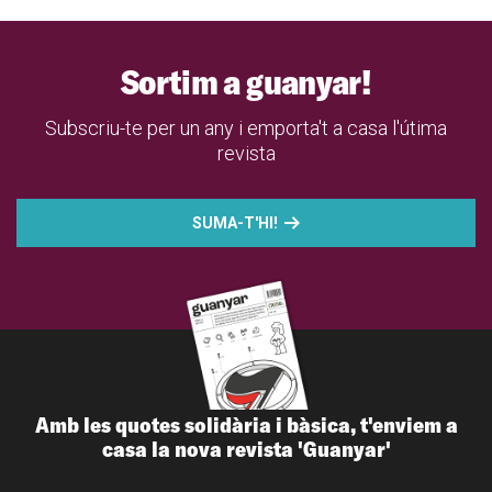
Sortim a guanyar!
Subscriu-te per un any i emporta't a casa l'útima
revista
SUMA-T'HI!
Amb les quotes solidària i bàsica, t'enviem a
casa la nova revista 'Guanyar'