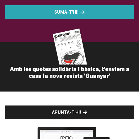
SUMA-T'HI!
Amb les quotes solidària i bàsica, t'enviem a
casa la nova revista 'Guanyar'
APUNTA-T'HI!