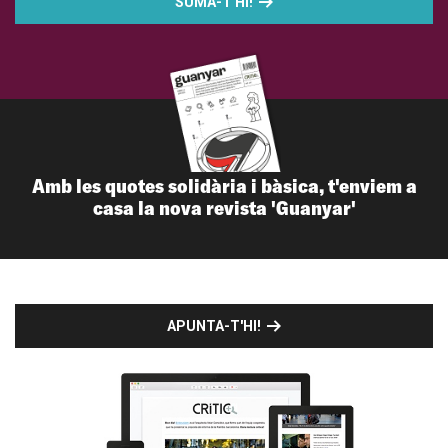
SUMA-T'HI!
Amb les quotes solidària i bàsica, t'enviem a
casa la nova revista 'Guanyar'
APUNTA-T'HI!