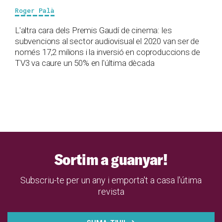
Roger Palà
L'altra cara dels Premis Gaudí de cinema: les
subvencions al sector audiovisual el 2020 van ser de
només 17,2 milions i la inversió en coproduccions de
TV3 va caure un 50% en l'última dècada
Sortim a guanyar!
Subscriu-te per un any i emporta't a casa l'útima
revista