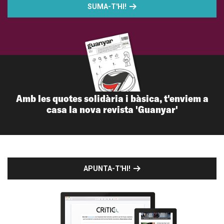
SUMA-T'HI!
Amb les quotes solidària i bàsica, t'enviem a
casa la nova revista 'Guanyar'
APUNTA-T'HI!