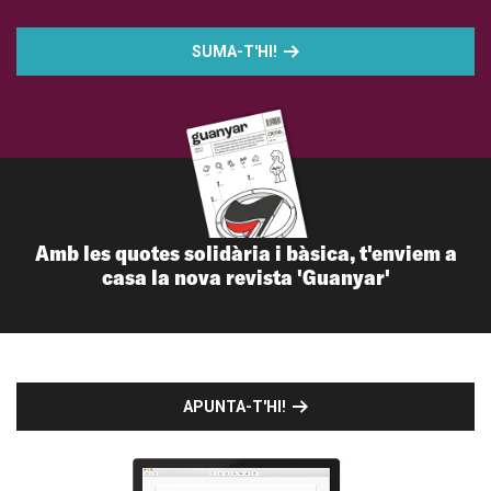
SUMA-T'HI!
Amb les quotes solidària i bàsica, t'enviem a
casa la nova revista 'Guanyar'
APUNTA-T'HI!