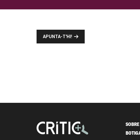
APUNTA-T'HI!
SOBRE 
BOTIG