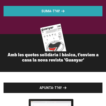
SUMA-T'HI!
Amb les quotes solidària i bàsica, t'enviem a
casa la nova revista 'Guanyar'
APUNTA-T'HI!