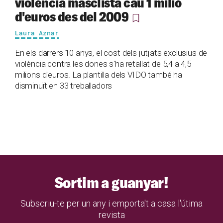
violència masclista cau 1 milió
d'euros des del 2009
Laura Aznar
En els darrers 10 anys, el cost dels jutjats exclusius de
violència contra les dones s'ha retallat de 5,4 a 4,5
milions d'euros. La plantilla dels VIDO també ha
disminuït en 33 treballadors
Sortim a guanyar!
Subscriu-te per un any i emporta't a casa l'útima
revista