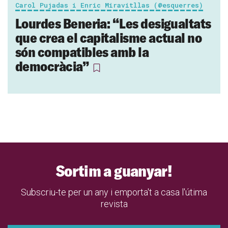
Carol Pujadas i Enric Miravitllas (@esquerres)
Lourdes Beneria: “Les desigualtats
que crea el capitalisme actual no
són compatibles amb la
democràcia”
Sortim a guanyar!
Subscriu-te per un any i emporta't a casa l'útima
revista