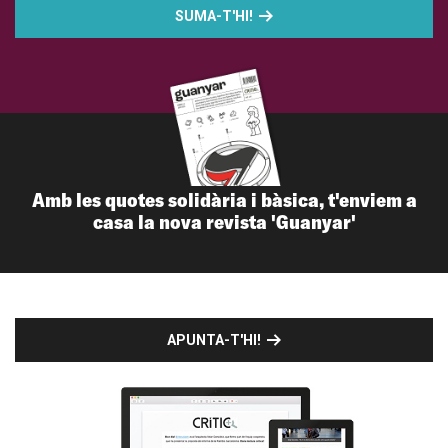
SUMA-T'HI!
Amb les quotes solidària i bàsica, t'enviem a
casa la nova revista 'Guanyar'
APUNTA-T'HI!