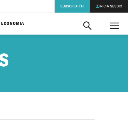
SUBSCRIU-T'HI
INICIA SESSIÓ
ECONOMIA
Cerca
M
Cerca
S