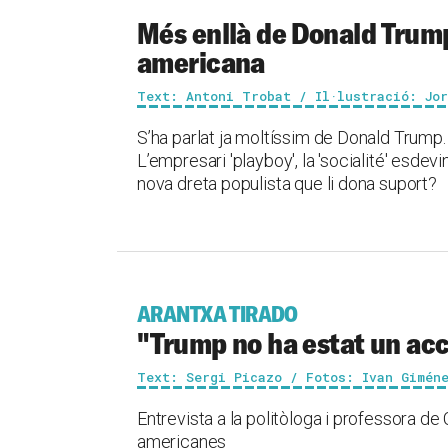
Més enllà de Donald Trump
americana
Text: Antoni Trobat / Il·lustració: Jo
S’ha parlat ja moltíssim de Donald Trump. L’
L’empresari 'playboy', la 'socialité' esdev
nova dreta populista que li dona suport?
ARANTXA TIRADO
"Trump no ha estat un acc
Text: Sergi Picazo / Fotos: Ivan Gimén
Entrevista a la politòloga i professora de 
americanes