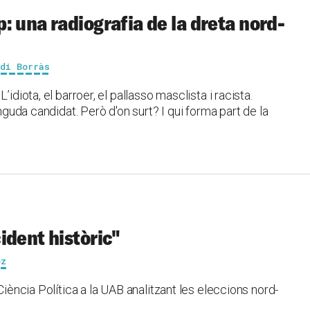
: una radiografia de la dreta nord-
rdi Borràs
idiota, el barroer, el pallasso masclista i racista.
inguda candidat. Però d'on surt? I qui forma part de la
ident històric"
ez
Ciència Política a la UAB analitzant les eleccions nord-