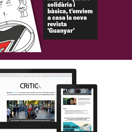
solidària i
bàsica, t'enviem
a casa la nova
revista
'Guanyar'