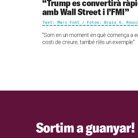
“Trump es convertirà ràpi
amb Wall Street i l’FMI”
Text: Marc Font / Fotos: Brais G. Rouc
"Som en un moment en què comença a emerg
costi de creure, també n'és un exemple"
Sortim a guanyar!