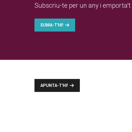
Subscriu-te per un any i emporta't 
SUMA-T'HI!
APUNTA-T'HI!