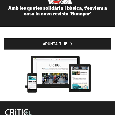
Amb les quotes solidària i bàsica, t'enviem a
casa la nova revista 'Guanyar'
APUNTA-T'HI!