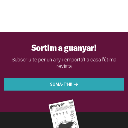
Sortim a guanyar!
Subscriu-te per un any i emporta't a casa l'útima
revista
SUMA-T'HI!