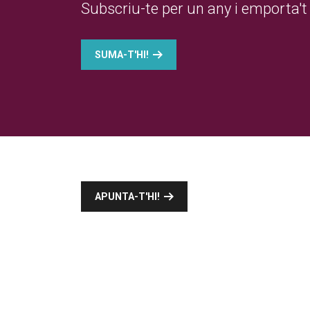
Subscriu-te per un any i emporta't 
SUMA-T'HI!
APUNTA-T'HI!