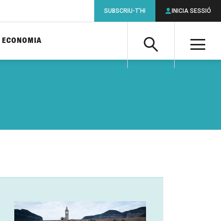
SUBSCRIU-T'HI
INICIA SESSIÓ
ECONOMIA
Cerca
M
Cerca