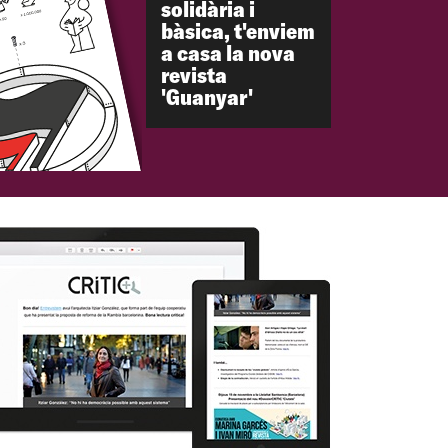
solidària i
bàsica, t'enviem
a casa la nova
revista
'Guanyar'