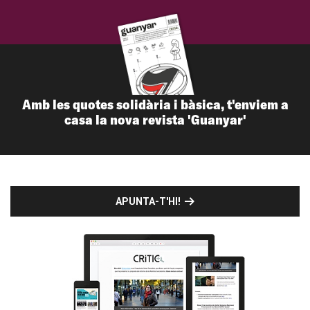
Amb les quotes solidària i bàsica, t'enviem a
casa la nova revista 'Guanyar'
APUNTA-T'HI!