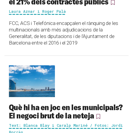
el 21% dels contractes públics
Laura Aznar i Roger Palà
FCC, ACS i Telefónica encapçalen el rànquing de les
multinacionals amb més adjudicacions de la
Generalitat, de les diputacions i de l'Ajuntament de
Barcelona entre el 2016 i el 2019
Què hi ha en joc en les municipals?
El negoci brut de la neteja
Text: Blanca Blay i Caralp Mariné / Fotos: Jordi
Borràs