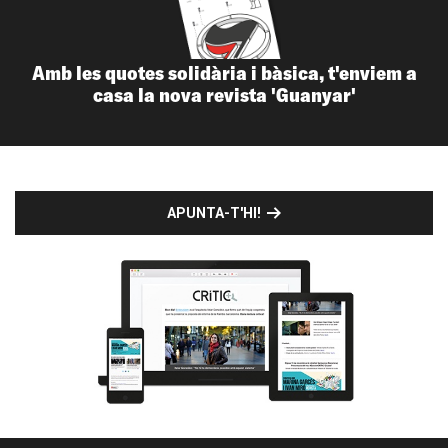
Amb les quotes solidària i bàsica, t'enviem a
casa la nova revista 'Guanyar'
APUNTA-T'HI!