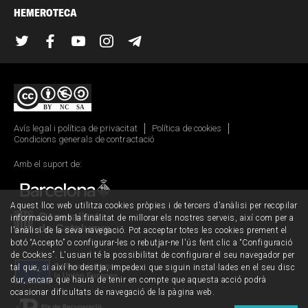
HEMEROTECA
Twitter
Facebook
YouTube
Instagram
Telegram
Avís legal i política de privacitat
Política de cookies
Condicions generals de contractació
Amb el suport de:
Aquest lloc web utilitza cookies pròpies i de tercers d'anàlisi per recopilar
informació amb la finalitat de millorar els nostres serveis, així com per a
l'anàlisi de la seva navegació. Pot acceptar totes les cookies prement el
botó “Accepto” o configurar-les o rebutjar-ne l'ús fent clic a “Configuració
de Cookies”. L'usuari té la possibilitat de configurar el seu navegador per
tal que, si així ho desitja, impedexi que siguin instal·lades en el seu disc
dur, encara que haurà de tenir en compte que aquesta acció podrà
ocasionar dificultats de navegació de la pàgina web.