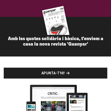
Amb les quotes solidària i bàsica, t'enviem a
casa la nova revista 'Guanyar'
APUNTA-T'HI!