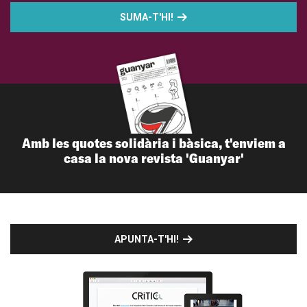
SUMA-T'HI!
Amb les quotes solidària i bàsica, t'enviem a
casa la nova revista 'Guanyar'
APUNTA-T'HI!