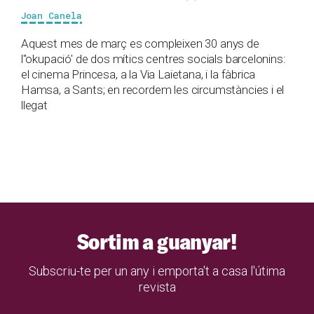
Joan Canela
Aquest mes de març es compleixen 30 anys de
l''okupació' de dos mítics centres socials barcelonins:
el cinema Princesa, a la Via Laietana, i la fàbrica
Hamsa, a Sants; en recordem les circumstàncies i el
llegat
Sortim a guanyar!
Subscriu-te per un any i emporta't a casa l'útima
revista