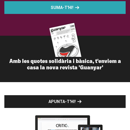
SUMA-T'HI!
Amb les quotes solidària i bàsica, t'enviem a
casa la nova revista 'Guanyar'
APUNTA-T'HI!