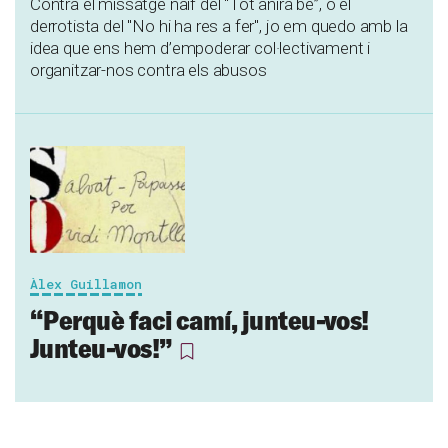
Contra el missatge naïf del “Tot anirà bé”, o el
derrotista del "No hi ha res a fer", jo em quedo amb la
idea que ens hem d’empoderar col·lectivament i
organitzar-nos contra els abusos
Àlex Guillamon
“Perquè faci camí, junteu-vos!
Junteu-vos!”