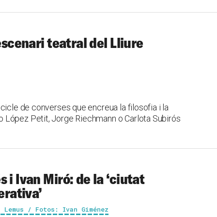
escenari teatral del Lliure
icle de converses que encreua la filosofia i la
 López Petit, Jorge Riechmann o Carlota Subirós
i Ivan Miró: de la ‘ciutat
erativa’
a Lemus / Fotos: Ivan Giménez