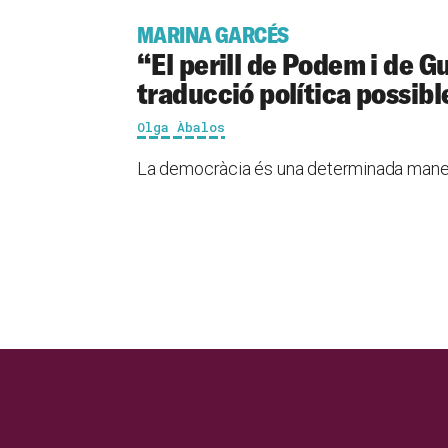
MARINA GARCÉS
“El perill de Podem i de G
traducció política possibl
Olga Àbalos
La democràcia és una determinada manera 