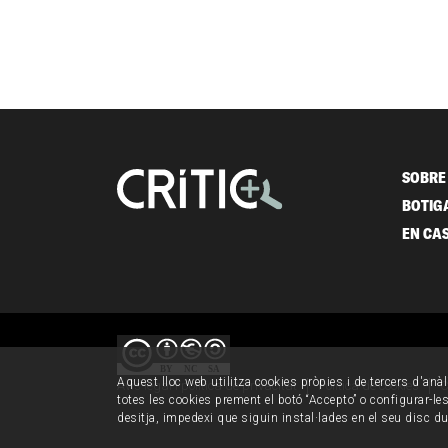
SOBRE 
BOTIG
EN CA
Aquest lloc web utilitza cookies pròpies i de tercers d'anàl
Avís legal i política de privacitat
Política de cookies
C
totes les cookies prement el botó “Accepto” o configurar-les 
desitja, impedexi que siguin instal·lades en el seu disc d