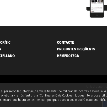
CRÍTIC
CONTACTE
A
PREGUNTES FREQÜENTS
STELLANO
HEMEROTECA
Amb el suport 
isi per recopilar informació amb la finalitat de millorar els nostres serveis, aix
ondicions generals de contractació
o rebutjar-ne l'ús fent clic a “Configuració de Cookies”. L'usuari té la possibili
ur, encara que haurà de tenir en compte que aquesta acció podrà ocasionar dific