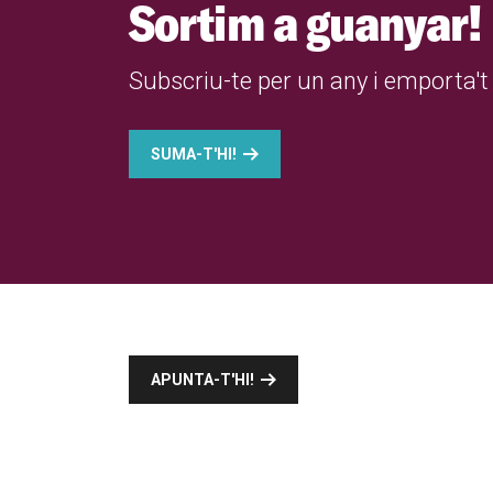
Sortim a guanyar!
Subscriu-te per un any i emporta't 
SUMA-T'HI!
APUNTA-T'HI!