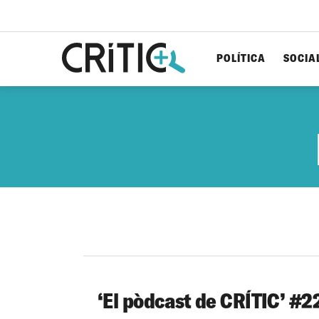
POLÍTICA
SOCIA
Cerca
per...
‘El pòdcast de CRÍTIC’ #