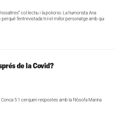
nosaltres" col·lectiu i la policrisi. La humorista Ana
c perquè l'entrevistada triï el millor personatge amb qui
sprés de la Covid?
La Conca 5.1 cerquen respostes amb la filòsofa Marina