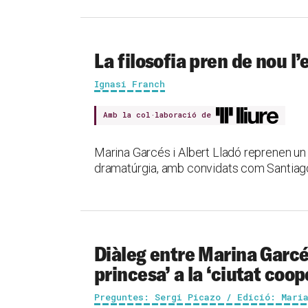
La filosofia pren de nou l’
Ignasi Franch
Amb la col·laboració de
Marina Garcés i Albert Lladó reprenen un c
dramatúrgia, amb convidats com Santiago
Diàleg entre Marina Garcés 
princesa’ a la ‘ciutat coop
Preguntes: Sergi Picazo / Edició: Mari