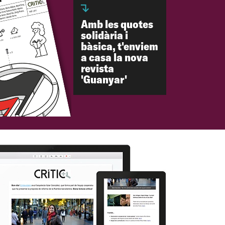
Amb les quotes
solidària i
bàsica, t'enviem
a casa la nova
revista
'Guanyar'