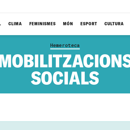
L
CLIMA
FEMINISMES
MÓN
ESPORT
CULTURA
Hemeroteca
MOBILITZACION
SOCIALS