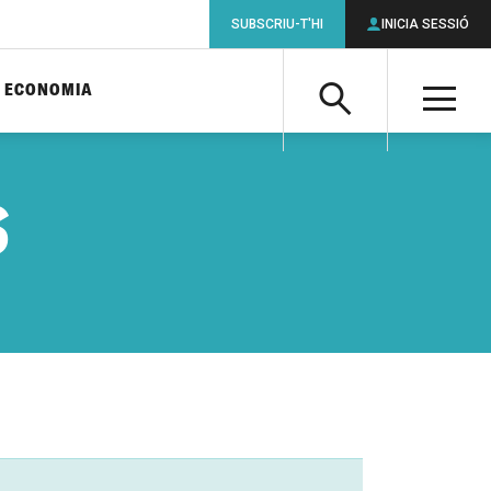
SUBSCRIU-T'HI
INICIA SESSIÓ
ECONOMIA
Cerca
M
Cerca
S