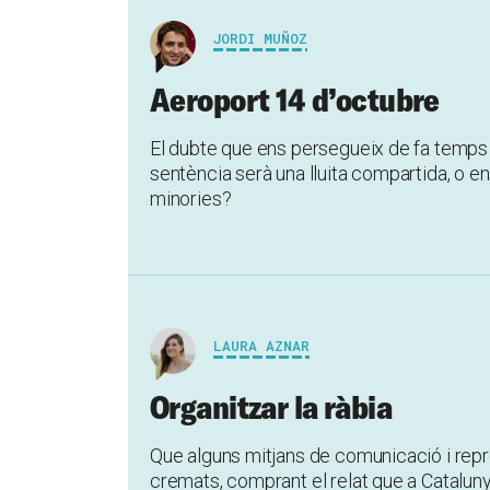
JORDI MUÑOZ
Aeroport 14 d’octubre
El dubte que ens persegueix de fa temps 
sentència serà una lluita compartida, o e
minories?
LAURA AZNAR
Organitzar la ràbia
Que alguns mitjans de comunicació i repre
cremats, comprant el relat que a Catalunya