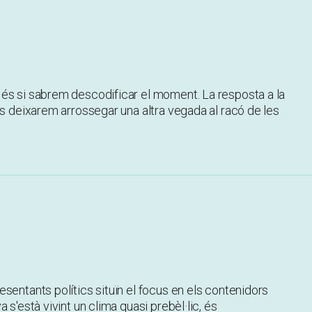
és si sabrem descodificar el moment. La resposta a la
ns deixarem arrossegar una altra vegada al racó de les
sentants polítics situïn el focus en els contenidors
 s'està vivint un clima quasi prebèl·lic, és