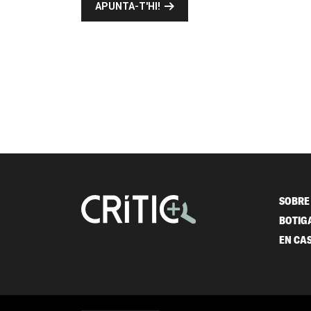
APUNTA-T'HI!
SOBRE 
BOTIG
EN CA