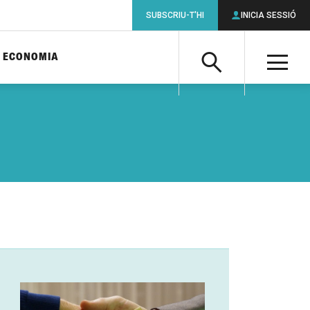
SUBSCRIU-T'HI
INICIA SESSIÓ
ECONOMIA
Cerca
M
Cerca