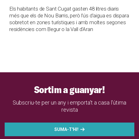
Els habitants de Sant Cugat gasten 48 litres diaris
més que els de Nou Barris, però l’ús d'aigua es dispara
sobretot en zones turístiques i amb moltes segones
residències com Begur o la Vall d’Aran
Sortim a guanyar!
Subscriu-te per un any i emporta't a casa l'útima
revista
SUMA-T'HI!