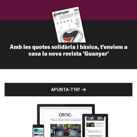
Amb les quotes solidària i bàsica, t'enviem a
casa la nova revista 'Guanyar'
APUNTA-T'HI!