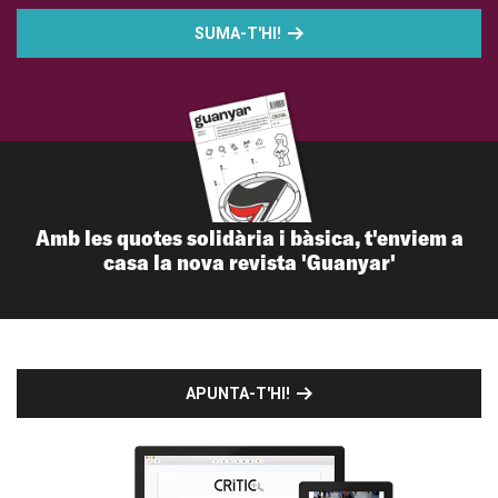
SUMA-T'HI!
Amb les quotes solidària i bàsica, t'enviem a
casa la nova revista 'Guanyar'
APUNTA-T'HI!