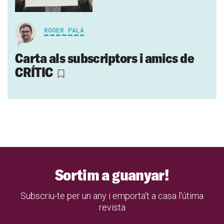
ROGER PALÀ
Carta als subscriptors i amics de
CRÍTIC
Sortim a guanyar!
Subscriu-te per un any i emporta't a casa l'útima
revista