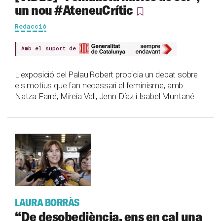
un nou #AteneuCrític
Redacció
Amb el suport de
L'exposició del Palau Robert propicia un debat sobre
els motius que fan necessari el feminisme, amb
Natza Farré, Mireia Vall, Jenn Díaz i Isabel Muntané
LAURA BORRÀS
“De desobediència, ens en cal una