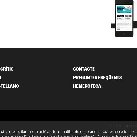
CRÍTIC
CONTACTE
A
PREGUNTES FREQÜENTS
STELLANO
HEMEROTECA
Amb el suport 
isi per recopilar informació amb la finalitat de millorar els nostres serveis, aix
ondicions generals de contractació