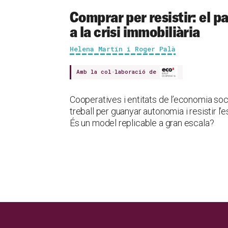
Comprar per resistir: el 
a la crisi immobiliària
Helena Martín i Roger Palà
Amb la col·laboració de
Cooperatives i entitats de l’economia soc
treball per guanyar autonomia i resistir l
És un model replicable a gran escala?