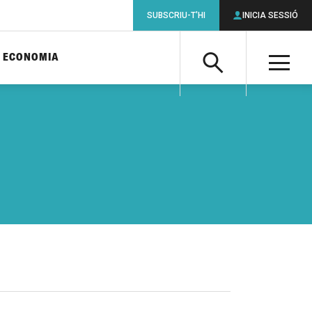
SUBSCRIU-T'HI
INICIA SESSIÓ
ECONOMIA
Cerca
M
Cerca