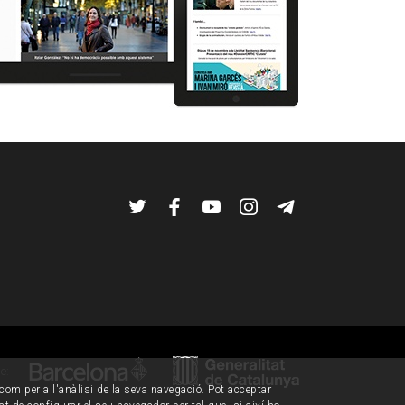
Twitter
Facebook
YouTube
Instagram
Telegram
de:
í com per a l'anàlisi de la seva navegació. Pot acceptar