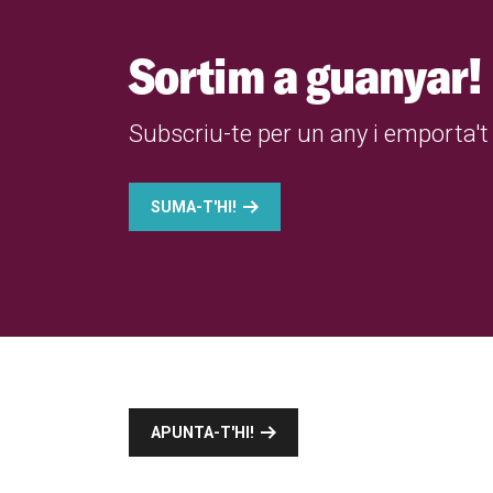
Sortim a guanyar!
Subscriu-te per un any i emporta't 
SUMA-T'HI!
APUNTA-T'HI!