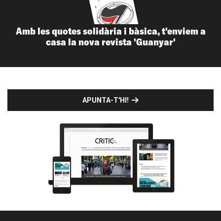
Amb les quotes solidària i bàsica, t'enviem a
casa la nova revista 'Guanyar'
APUNTA-T'HI!