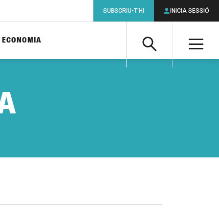
SUBSCRIU-T'HI
INICIA SESSIÓ
ECONOMIA
Cerca
M
Cerca
 A