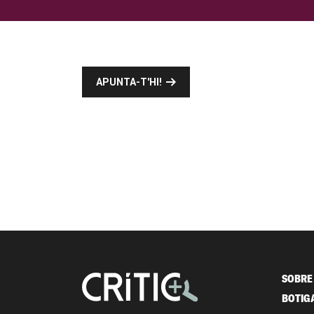
APUNTA-T'HI!
SOBRE 
BOTIG