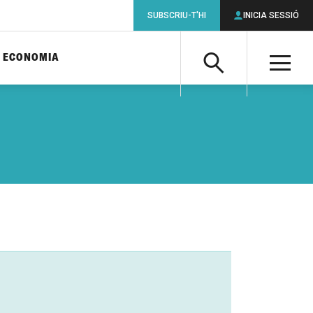
SUBSCRIU-T'HI
INICIA SESSIÓ
ECONOMIA
Cerca
M
Cerca