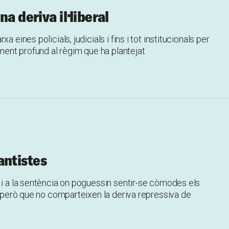
a deriva il·liberal
 eines policials, judicials i fins i tot institucionals per
ament profund al règim que ha plantejat
rantistes
 i a la sentència on poguessin sentir-se còmodes els
ho però que no comparteixen la deriva repressiva de