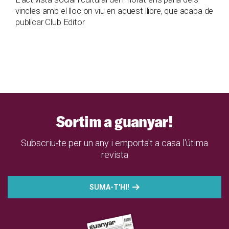
vincles amb el lloc on viu en aquest llibre, que acaba de
publicar Club Editor
Sortim a guanyar!
Subscriu-te per un any i emporta't a casa l'útima
revista
SUMA-T'HI!