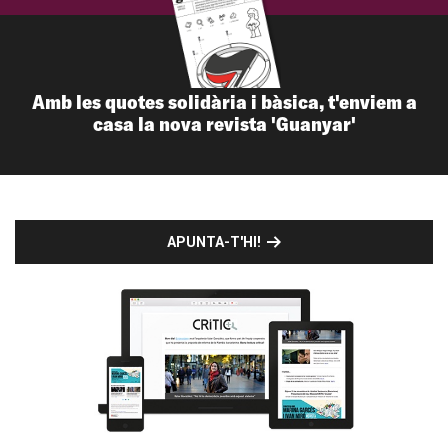
Amb les quotes solidària i bàsica, t'enviem a
casa la nova revista 'Guanyar'
APUNTA-T'HI!