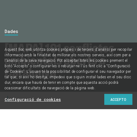
Dades
[MAPA] 101 conflictes
Aquest lloc web utilitza cookies pròpies i de tercers d'anàlisi per recopilar
ambientals oberts a
informació amb la finalitat de millorar els nostres serveis, així com per a
l'anàlisi de la seva navegació. Pot acceptar totes les cookies prement el
botó “Accepto” o configurar-les o rebutjar-ne l'ús fent clic a “Configuració
Catalunya
de Cookies”. L'usuari té la possibilitat de configurar el seu navegador per
tal que, si així ho desitja, impedexi que siguin instal·lades en el seu disc
dur, encara que haurà de tenir en compte que aquesta acció podrà
ocasionar dificultats de navegació de la pàgina web.
Configuració de cookies
ACCEPTO
De BCN World a les mines d'Aran i de la regressió del
delta de l'Ebre a les urbanitzacions de Begur: aquestes
són les denúncies ecologistes més rellevants del