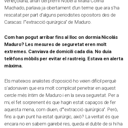
veneçolana, arran del premi Nobel a María Corina
Machado, parlava ja obertament d’un terme que ara s’ha
rescatat per part d’alguns periodistes opositors des de
Caracas: l'”extracció quirúrgica” de Maduro.
Com han pogut arribar fins al lloc on dormia Nicolás
Maduro? Les mesures de seguretat eren molt
extremes. Canviava de domicili cada dia. No duia
telèfons mòbils per evitar el rastreig. Estava en alerta
màxima.
Els mateixos analistes d’oposició ho veien difícil perquè
s’adonaven que era molt complicat penetrar en aquest
cercle més íntim de Maduro i en la seva seguretat. Per a
mi, el fet sorprenent és que hagin estat capaços de fer
aquesta mena, com diuen, d””extracció quirúrgica”. Però,
fins a quin punt ha estat quirúrgic, això? La veritat és que
encara no en sabem gairebé res, queda el dubte de si hi ha