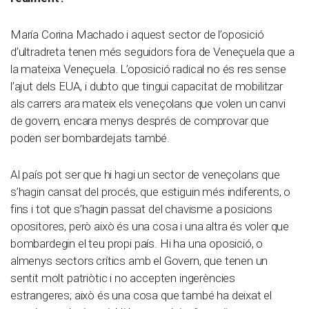
María Corina Machado i aquest sector de l’oposició
d’ultradreta tenen més seguidors fora de Veneçuela que a
la mateixa Veneçuela. L’oposició radical no és res sense
l’ajut dels EUA, i dubto que tingui capacitat de mobilitzar
als carrers ara mateix els veneçolans que volen un canvi
de govern, encara menys després de comprovar que
poden ser bombardejats també.
Al país pot ser que hi hagi un sector de veneçolans que
s’hagin cansat del procés, que estiguin més indiferents, o
fins i tot que s’hagin passat del chavisme a posicions
opositores, però això és una cosa i una altra és voler que
bombardegin el teu propi país. Hi ha una oposició, o
almenys sectors crítics amb el Govern, que tenen un
sentit molt patriòtic i no accepten ingerències
estrangeres; això és una cosa que també ha deixat el