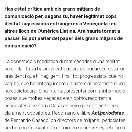
Has estat crítica amb els grans mitjans de
comunicació per, segons tu, haver legitimat cops
d’estat i agressions estrangeres a Veneçuela i en
altres llocs de l’Amèrica Llatina. Ara hauria tornat a
passar.
Es pot parlar del paper dels grans mitjans de
comunicació?
La construcció mediàtica durant dècades d’una realitat
paral·lela i falsa ha provocat que ara es pugui segrestar un
president i que hi hagi gent, fins i tot progressista, que ho
vegi bé, que ho entengui com un acte d’alliberament d’una
narcodictadura. S’ha intentat presentar com a informació
coses que moltes vegades eren opinió, recorrent a
periodistes que són a Caracas però que són persones
clarament opositores. Recomano el llibre
Antiperiodistas
,
de Fernando Casado, on directors de mitjans i periodistes
acaben confessant com informen sobre Veneçuela: amb