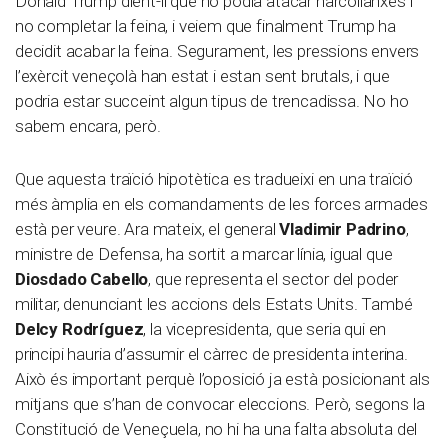
Donald Trump dient-li que no podia atacar narcollanxes i
no completar la feina, i veiem que finalment Trump ha
decidit acabar la feina. Segurament, les pressions envers
l’exèrcit veneçolà han estat i estan sent brutals, i que
podria estar succeint algun tipus de trencadissa. No ho
sabem encara, però.
Que aquesta traïció hipotètica es tradueixi en una traïció
més àmplia en els comandaments de les forces armades
està per veure. Ara mateix, el general
Vladimir Padrino
,
ministre de Defensa, ha sortit a marcar línia, igual que
Diosdado Cabello
, que representa el sector del poder
militar, denunciant les accions dels Estats Units. També
Delcy Rodríguez
, la vicepresidenta, que seria qui en
principi hauria d’assumir el càrrec de presidenta interina.
Això és important perquè l’oposició ja està posicionant als
mitjans que s’han de convocar eleccions. Però, segons la
Constitució de Veneçuela, no hi ha una falta absoluta del