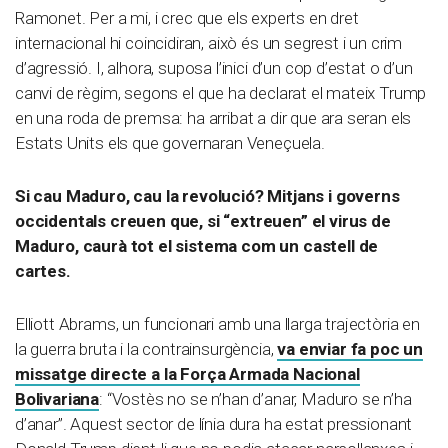
Ramonet. Per a mi, i crec que els experts en dret
internacional hi coincidiran, això és un segrest i un crim
d’agressió. I, alhora, suposa l’inici d’un cop d’estat o d’un
canvi de règim, segons el que ha declarat el mateix Trump
en una roda de premsa: ha arribat a dir que ara seran els
Estats Units els que governaran Veneçuela.
Si cau Maduro, cau la revolució? Mitjans i governs
occidentals creuen que, si “extreuen” el virus de
Maduro, caurà tot el sistema com un castell de
cartes.
Elliott Abrams, un funcionari amb una llarga trajectòria en
la guerra bruta i la contrainsurgència,
va enviar fa poc un
missatge directe a la Força Armada Nacional
Bolivariana
: “Vostès no se n’han d’anar, Maduro se n’ha
d’anar”. Aquest sector de línia dura ha estat pressionant