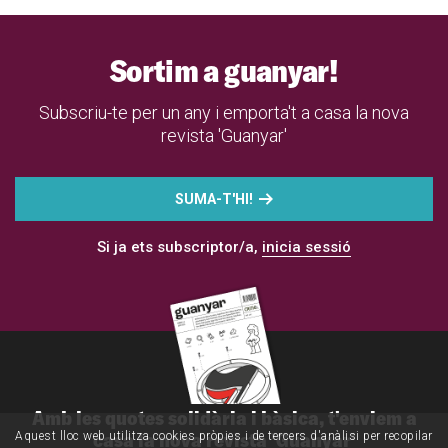
Sortim a guanyar!
Subscriu-te per un any i emporta't a casa la nova
revista 'Guanyar'
SUMA-T'HI!
Si ja ets subscriptor/a,
inicia sessió
Amb les quotes solidària i bàsica, t'enviem a
casa la nova revista 'Guanyar'
Aquest lloc web utilitza cookies pròpies i de tercers d'anàlisi per recopilar