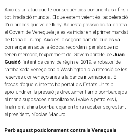
Això és un atac que té conseqüències continentals i, fins i
tot, irradiació mundial. El que estem veient és l’acceleració
d’un procés que ve de lluny. Aquesta pressió brutal contra
el Govern de Veneçuela ja es va iniciar en el primer mandat
de Donald Trump. Això és la segona part del que es va
començar en aquella època: recordem, per als que no
tenen memòria, l’experiment del Govern paral·lel de
Juan
Guaidó
, l’intent de canvi de règim el 2019, el robatori de
l’ambaixada veneçolana a Washington o la retenció de les
reserves d’or veneçolanes a la banca internacional. El
fracàs d’aquells intents ha portat els Estats Units a
aprofundir en la pressió ja directament amb bombardejos
al mar a suposades narcollanxes i vaixells petroliers i,
finalment, ahir a bombardejar en terra i acabar segrestant
el president, Nicolás Maduro.
Però aquest posicionament contra la Veneçuela