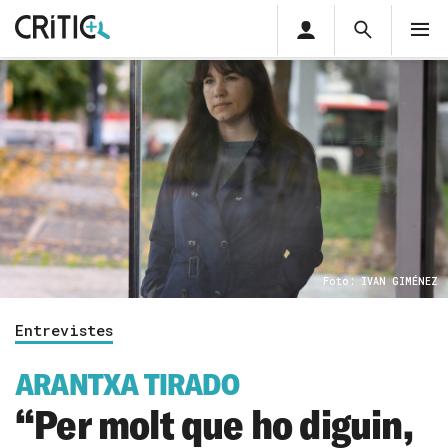
Àrea
Cerca
M
privada
Cerca
Subscriu-t'hi
Cerc
per...
Inicia sessió
Foto: IVAN GIMÉNEZ
Entrevistes
ARANTXA TIRADO
“Per molt que ho diguin,