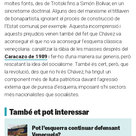
moltes fonts, des de Trotski fins a Simón Bolívar, en un
sincretisme doctrinal. Alguns des del marxisme el titllaven
de bonapartista, ignorant el procés de construcció de
l’Estat comunal, per exemple. Aquesta incomprensió i
aquests prejudicis venen també del fet que Chávez va
aconseguir el que no va aconseguir l’esquerra clàssica
veneçolana: canalitzar la ràbia de les masses després del
Caracazo de 1989
i fer-ho d’una manera
sui generis
, però
rescatant la idea del socialisme. També és cert, però, que
la revolució, des que no hi és Chávez, ha tingut un
component més de lluita patriòtica davant l’agressió
externa que de puresa d’esquerra, imposant-s’hi sectors
més nacionalistes que socialistes.
També et pot interessar
Pot l’esquerra continuar defensant
Veneçuela?