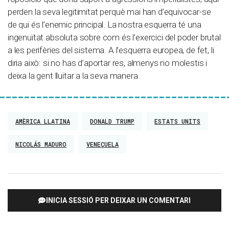
perden la seva legitimitat perquè mai han d’equivocar-se
de qui és l’enemic principal. La nostra esquerra té una
ingenuïtat absoluta sobre com és l’exercici del poder brutal
a les perifèries del sistema. A l’esquerra europea, de fet, li
diria això: si no has d’aportar res, almenys no molestis i
deixa la gent lluitar a la seva manera.
AMÈRICA LLATINA
DONALD TRUMP
ESTATS UNITS
NICOLÁS MADURO
VENEÇUELA
INICIA SESSIÓ PER DEIXAR UN COMENTARI