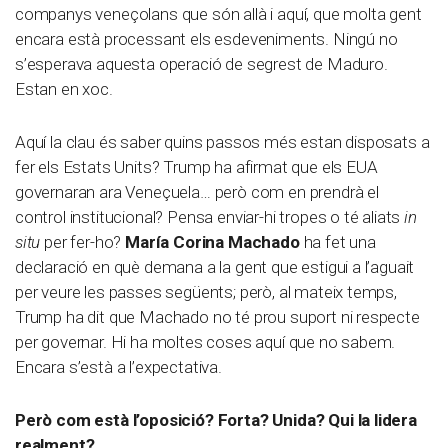
companys veneçolans que són allà i aquí, que molta gent
encara està processant els esdeveniments. Ningú no
s’esperava aquesta operació de segrest de Maduro.
Estan en xoc.
Aquí la clau és saber quins passos més estan disposats a
fer els Estats Units? Trump ha afirmat que els EUA
governaran ara Veneçuela… però com en prendrà el
control institucional? Pensa enviar-hi tropes o té aliats
in
situ
per fer-ho?
María Corina Machado
ha fet una
declaració en què demana a la gent que estigui a l’aguait
per veure les passes següents; però, al mateix temps,
Trump ha dit que Machado no té prou suport ni respecte
per governar. Hi ha moltes coses aquí que no sabem.
Encara s’està a l’expectativa.
Però com està l’oposició? Forta? Unida? Qui la lidera
realment?