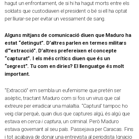
hagut un enfrontament, de si hi ha hagut morts entre els
soldats que custodiaven el president o bé si ell ha optat
per lliurar-se per evitar un vessament de sang.
Alguns
mitjans de comunicació diuen que Maduro ha
estat “detingut”. D’altres parlen en termes militars
d'”extracció”. D’altres prefereixen el concepte
“capturat”. I els més crítics diuen que és un
“segrest”. Tu com en diries? El llenguatge és molt
important.
“Extracció” em sembla un eufemisme que pretén ser
asèptic, tractant Maduro com si fos un virus que cal
extreure per erradicar una malaltia. “Captura” tampoc ho
veig clar perquè, quan dius que captures algú, és algú que
estava en
cerca i captura
, un criminal. Però Maduro
estava governant al seu país. Passejava per Caracas. Fins
i tot acabava de donar una entrevista al periodista Ignacio