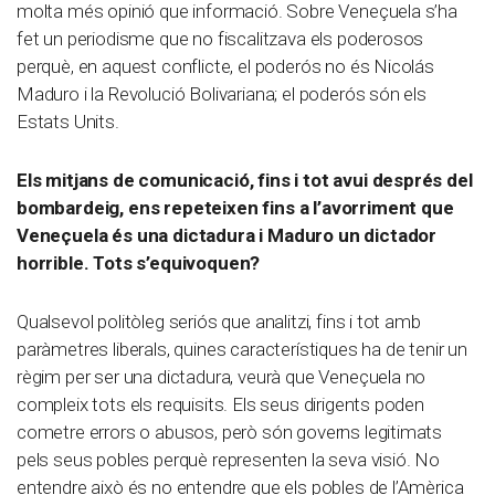
molta més opinió que informació. Sobre Veneçuela s’ha
fet un periodisme que no fiscalitzava els poderosos
perquè, en aquest conflicte, el poderós no és Nicolás
Maduro i la Revolució Bolivariana; el poderós són els
Estats Units.
Els mitjans de comunicació, fins i tot avui després del
bombardeig, ens repeteixen fins a l’avorriment que
Veneçuela és una dictadura i Maduro un dictador
horrible. Tots s’equivoquen?
Qualsevol politòleg seriós que analitzi, fins i tot amb
paràmetres liberals, quines característiques ha de tenir un
règim per ser una dictadura, veurà que Veneçuela no
compleix tots els requisits. Els seus dirigents poden
cometre errors o abusos, però són governs legitimats
pels seus pobles perquè representen la seva visió. No
entendre això és no entendre que els pobles de l’Amèrica