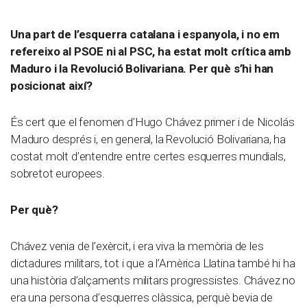
Una part de l’esquerra catalana i espanyola, i no em
refereixo al PSOE ni al PSC, ha estat molt crítica amb
Maduro i la Revolució Bolivariana. Per què s’hi han
posicionat així?
És cert que el fenomen d’Hugo Chávez primer i de Nicolás
Maduro després i, en general, la Revolució Bolivariana, ha
costat molt d’entendre entre certes esquerres mundials,
sobretot europees.
Per què?
Chávez venia de l’exèrcit, i era viva la memòria de les
dictadures militars, tot i que a l’Amèrica Llatina també hi ha
una història d’alçaments militars progressistes. Chávez no
era una persona d’esquerres clàssica, perquè bevia de