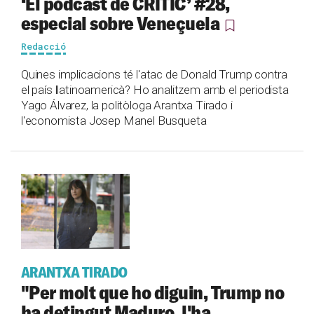
‘El pòdcast de CRÍTIC’ #28,
especial sobre Veneçuela
Redacció
Quines implicacions té l'atac de Donald Trump contra
el país llatinoamericà? Ho analitzem amb el periodista
Yago Álvarez, la politòloga Arantxa Tirado i
l'economista Josep Manel Busqueta
ARANTXA TIRADO
"Per molt que ho diguin, Trump no
ha detingut Maduro, l'ha