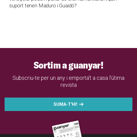
suport tenen Maduro i Guaidó?
Sortim a guanyar!
Subscriu-te per un any i emporta't a casa l'útima
revista
SUMA-T'HI!