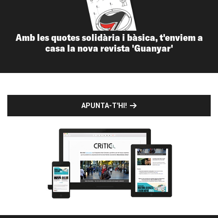
Amb les quotes solidària i bàsica, t'enviem a
casa la nova revista 'Guanyar'
APUNTA-T'HI!