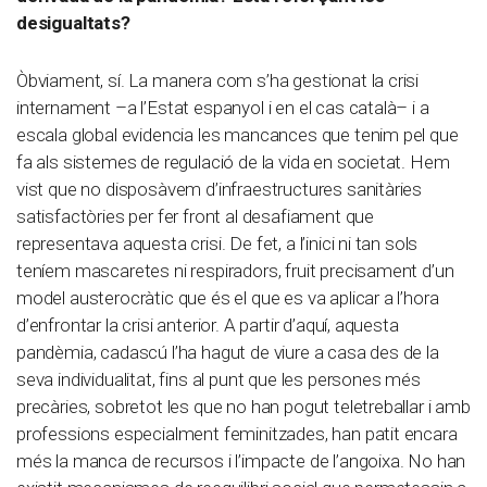
desigualtats?
Òbviament, sí. La manera com s’ha gestionat la crisi
internament –a l’Estat espanyol i en el cas català– i a
escala global evidencia les mancances que tenim pel que
fa als sistemes de regulació de la vida en societat. Hem
vist que no disposàvem d’infraestructures sanitàries
satisfactòries per fer front al desafiament que
representava aquesta crisi. De fet, a l’inici ni tan sols
teníem mascaretes ni respiradors, fruit precisament d’un
model austerocràtic que és el que es va aplicar a l’hora
d’enfrontar la crisi anterior. A partir d’aquí, aquesta
pandèmia, cadascú l’ha hagut de viure a casa des de la
seva individualitat, fins al punt que les persones més
precàries, sobretot les que no han pogut teletreballar i amb
professions especialment feminitzades, han patit encara
més la manca de recursos i l’impacte de l’angoixa. No han