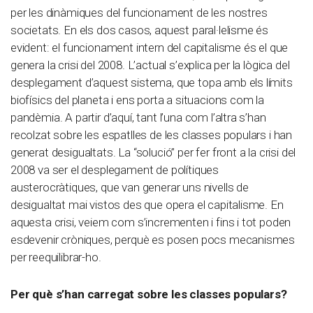
per les dinàmiques del funcionament de les nostres
societats. En els dos casos, aquest paral·lelisme és
evident: el funcionament intern del capitalisme és el que
genera la crisi del 2008. L’actual s’explica per la lògica del
desplegament d’aquest sistema, que topa amb els límits
biofísics del planeta i ens porta a situacions com la
pandèmia. A partir d’aquí, tant l’una com l’altra s’han
recolzat sobre les espatlles de les classes populars i han
generat desigualtats. La “solució” per fer front a la crisi del
2008 va ser el desplegament de polítiques
austerocràtiques, que van generar uns nivells de
desigualtat mai vistos des que opera el capitalisme. En
aquesta crisi, veiem com s’incrementen i fins i tot poden
esdevenir cròniques, perquè es posen pocs mecanismes
per reequilibrar-ho.
Per què s’han carregat sobre les classes populars?