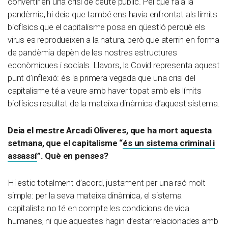
convertir en una crisi de deute públic. Pel que fa a la
pandèmia, hi deia que també ens havia enfrontat als límits
biofísics que el capitalisme posa en qüestió perquè els
virus es reprodueixen a la natura, però que aterrin en forma
de pandèmia depèn de les nostres estructures
econòmiques i socials. Llavors, la Covid representa aquest
punt d’inflexió: és la primera vegada que una crisi del
capitalisme té a veure amb haver topat amb els límits
biofísics resultat de la mateixa dinàmica d’aquest sistema.
Deia el mestre Arcadi Oliveres, que ha mort aquesta
setmana, que el capitalisme “
és un sistema criminal i
assassí
”. Què en penses?
Hi estic totalment d’acord, justament per una raó molt
simple: per la seva mateixa dinàmica, el sistema
capitalista no té en compte les condicions de vida
humanes, ni que aquestes hagin d’estar relacionades amb