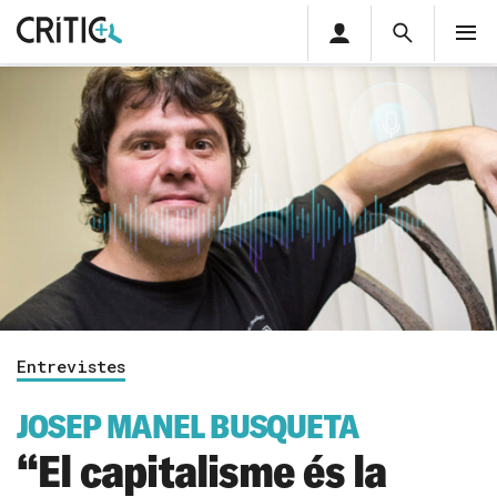
Àrea
Cerca
M
privada
Cerca
Subscriu-t'hi
Cerc
per...
Inicia sessió
Entrevistes
JOSEP MANEL BUSQUETA
“El capitalisme és la