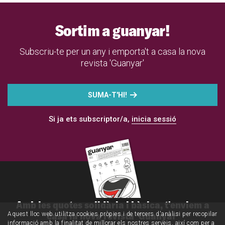
Sortim a guanyar!
Subscriu-te per un any i emporta't a casa la nova
revista 'Guanyar'
SUMA-T'HI!
Si ja ets subscriptor/a,
inicia sessió
Amb les quotes solidària i bàsica, t'enviem a
casa la nova revista 'Guanyar'
Aquest lloc web utilitza cookies pròpies i de tercers d'anàlisi per recopilar
informació amb la finalitat de millorar els nostres serveis, així com per a