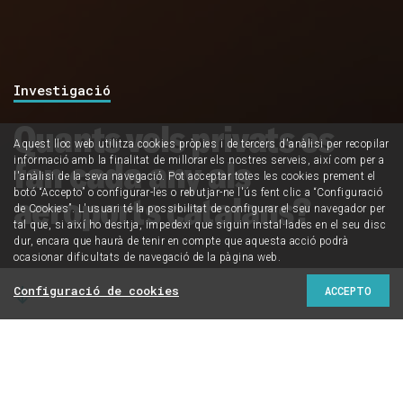
Investigació
Quants vols privats es
Aquest lloc web utilitza cookies pròpies i de tercers d'anàlisi per recopilar
fan cada any als
informació amb la finalitat de millorar els nostres serveis, així com per a
l'anàlisi de la seva navegació. Pot acceptar totes les cookies prement el
botó “Accepto” o configurar-les o rebutjar-ne l'ús fent clic a “Configuració
aeroports catalans?
de Cookies”. L'usuari té la possibilitat de configurar el seu navegador per
tal que, si així ho desitja, impedexi que siguin instal·lades en el seu disc
dur, encara que haurà de tenir en compte que aquesta acció podrà
ocasionar dificultats de navegació de la pàgina web.
Configuració de cookies
ACCEPTO
El Prat, Sabadell i Girona formen part del ‘top 5’
d'instal·lacions espanyoles amb més activitat
d’aquests viatges exclusius