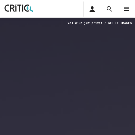
Àrea
Cerca
M
privada
Cerca
Subscriu-t'hi
Vol d’un jet privat / GETTY IMAGES
Cerc
per...
Inicia sessió