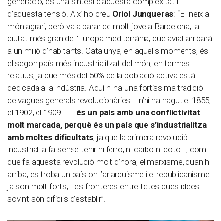
generació, és una síntesi d’aquesta complexitat i
d’aquesta tensió. Així ho creu
Oriol Junqueras
: “Ell neix al
món agrari, però va a parar de molt jove a Barcelona, la
ciutat més gran de l’Europa mediterrània, que aviat arribarà
a un milió d’habitants. Catalunya, en aquells moments, és
el segon país més industrialitzat del món, en termes
relatius, ja que més del 50% de la població activa està
dedicada a la indústria. Aquí hi ha una fortíssima tradició
de vagues generals revolucionàries —n’hi ha hagut el 1855,
el 1902, el 1909…—:
és un país amb una conflictivitat
molt marcada, perquè és un país que s’industrialitza
amb moltes dificultats
, ja que la primera revolució
industrial la fa sense tenir ni ferro, ni carbó ni cotó. I, com
que fa aquesta revolució molt d’hora, el marxisme, quan hi
arriba, es troba un país on l’anarquisme i el republicanisme
ja són molt forts, i les fronteres entre totes dues idees
sovint són difícils d’establir”.