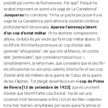
presidit pel comte de Romanones. Per què? Perquè ha
acabat imposant un acord a la vaga de La Canadenca”.
Junqueras
ho corrobora: “Hi ha un pacte per posar fi a la
vaga de La Canadenca, però alhora la societat continua
profundament tensionada.
Apareix l’amenaça latent
d’un cop d’estat militar
. Hi ha diverses conspiracions
alhora, i la lluita és per veure qui fa el cop militar abans. El
rei Alfons XIII intenta promoure un cop d’estat dels
generals “africanistes”, els que són al Marroc, en contra
dels “peninsulars”, que considera massa tous. I,
simultàniament, la reina mare, que considera que el seu fill i
els africanistes no són prou valents, intenta fer el seu cop
d’estat amb els militars de la guerra de Cuba i de la guerra
de les Filipines. Tot plegat desemboca en el
cop de Primo
de Rivera [13 de setembre de 1923]
, que és un intent
d’evitar que triomfi l’altre cop d’estat. Ha de ser una
societat molt tensionada si fins i tot en les files colpistes
hi ha tres trames simultànies per veure quina fa primer el