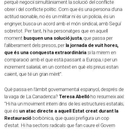
perquè negociï simultàniament la solució del conflicte
obrer i del conflicte polític. Com que és una persona d’una
actitud raonable, no és un militar ni és un policia, és un
enginyer, busca un acord amb el món sindical, amb Seguí
sobretot. Per tant, hi ha personatges que en aquell
moment
busquen una solució justa
, que passa per
l’alliberament dels presos, per
la jornada de vuit hores,
que és una conquesta extraordinària
si la mirem en
comparació amb el que està passant a Europa, i per un
increment salarial, en un context en què els preus estan
caient, que té un gran mèrit”.
Què passa en l’àmbit governamental espanyol, després de
la vaga de La Canadenca?
Teresa Abelló
ho resumeix així:
“Hi ha un moviment intern dins de les estructures estatals,
que és
un atac directe a aquell Estat creat durant la
Restauració
borbònica, que quasi prefigura un cop
d’estat. Hi ha sectors radicals que fan caure el Govern