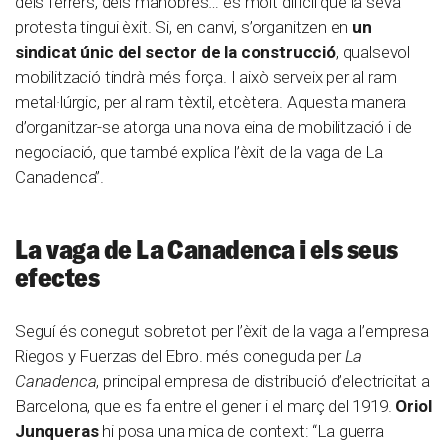
dels ferrers, dels manobres… és molt difícil que la seva
protesta tingui èxit. Si, en canvi, s’organitzen en
un
sindicat únic del sector de la construcció
, qualsevol
mobilització tindrà més força. I això serveix per al ram
metal·lúrgic, per al ram tèxtil, etcètera. Aquesta manera
d’organitzar-se atorga una nova eina de mobilització i de
negociació, que també explica l’èxit de la vaga de La
Canadenca”.
La vaga de La Canadenca i els seus
efectes
Seguí és conegut sobretot per l’èxit de la vaga a l’empresa
Riegos y Fuerzas del Ebro. més coneguda per
La
Canadenca
, principal empresa de distribució d’electricitat a
Barcelona, que es fa entre el gener i el març del 1919.
Oriol
Junqueras
hi posa una mica de context: “La guerra