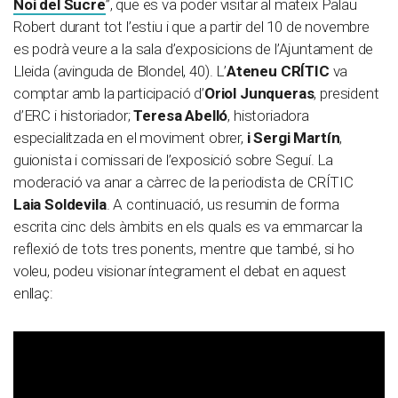
Noi del Sucre
”, que es va poder visitar al mateix Palau
Robert durant tot l’estiu i que a partir del 10 de novembre
es podrà veure a la sala d’exposicions de l’Ajuntament de
Lleida (avinguda de Blondel, 40). L’
Ateneu CRÍTIC
va
comptar amb la participació d’
Oriol Junqueras
, president
d’ERC i historiador;
Teresa Abelló
, historiadora
especialitzada en el moviment obrer,
i
Sergi Martín
,
guionista i comissari de l’exposició sobre Seguí. La
moderació va anar a càrrec de la periodista de CRÍTIC
Laia Soldevila
. A continuació, us resumin de forma
escrita cinc dels àmbits en els quals es va emmarcar la
reflexió de tots tres ponents, mentre que també, si ho
voleu, podeu visionar íntegrament el debat en aquest
enllaç: