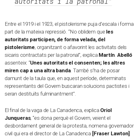
autoritats i la patronal”
Entre el 1919 i el 1923, el pistolerisme puja d’escala i forma
part de la mateixa repressió. “No oblidem que
les
autoritats participen, de forma velada, del
pistolerisme
, organitzant o afavorint les activitats dels
sicaris contractats per la patronal”, explica
Martín
.
Abelló
assenteix: “
Unes autoritats el consenten; les altres
miren cap a una altra banda
. També s’ha de posar
damunt de la taula que, en aquest període, determinats
representants del Govern buscaran solucions pactistes i
seran destituïts fulminantment”.
El final de la vaga de La Canadenca, explica
Oriol
Junqueras
, “es dona perquè el Govern, veient el
desbordament general de la protesta, nomena governador
civil qui era el director de La Canadenca
[Fraser Lawton]