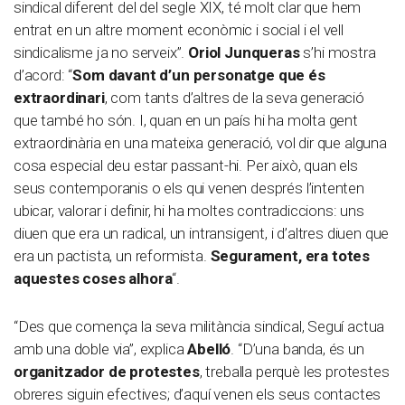
sindical diferent del del segle XIX, té molt clar que hem
entrat en un altre moment econòmic i social i el vell
sindicalisme ja no serveix”.
Oriol Junqueras
s’hi mostra
d’acord: “
Som davant d’un personatge que és
extraordinari
, com tants d’altres de la seva generació
que també ho són. I, quan en un país hi ha molta gent
extraordinària en una mateixa generació, vol dir que alguna
cosa especial deu estar passant-hi. Per això, quan els
seus contemporanis o els qui venen després l’intenten
ubicar, valorar i definir, hi ha moltes contradiccions: uns
diuen que era un radical, un intransigent, i d’altres diuen que
era un pactista, un reformista.
Segurament, era totes
aquestes coses alhora
“.
“Des que comença la seva militància sindical, Seguí actua
amb una doble via”, explica
Abelló
. “D’una banda, és un
organitzador de protestes
, treballa perquè les protestes
obreres siguin efectives; d’aquí venen els seus contactes