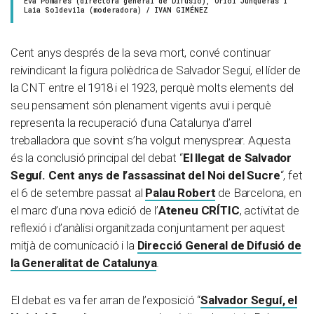
Eva Pomares (directora general de Difusió), Oriol Junqueras i
Laia Soldevila (moderadora) / IVAN GIMÉNEZ
Cent anys després de la seva mort, convé continuar
reivindicant la figura polièdrica de Salvador Seguí, el líder de
la CNT entre el 1918 i el 1923, perquè molts elements del
seu pensament són plenament vigents avui i perquè
representa la recuperació d’una Catalunya d’arrel
treballadora que sovint s’ha volgut menysprear. Aquesta
és la conclusió principal del debat “
El llegat de Salvador
Seguí. Cent anys de l’assassinat del Noi del Sucre
“, fet
el 6 de setembre passat al
Palau Robert
de Barcelona, en
el marc d’una nova edició de l’
Ateneu CRÍTIC
, activitat de
reflexió i d’anàlisi organitzada conjuntament per aquest
mitjà de comunicació i la
Direcció General de Difusió de
la Generalitat de Catalunya
.
El debat es va fer arran de l’exposició “
Salvador Seguí, el