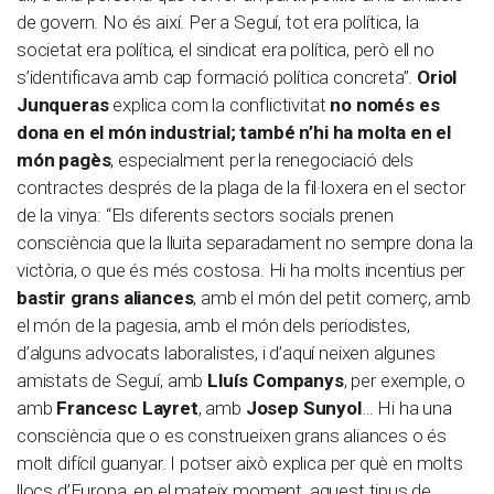
de govern. No és així. Per a Seguí, tot era política, la
societat era política, el sindicat era política, però ell no
s’identificava amb cap formació política concreta”.
Oriol
Junqueras
explica com la conflictivitat
no només es
dona en el món industrial; també n’hi ha molta en el
món pagès
, especialment per la renegociació dels
contractes després de la plaga de la fil·loxera en el sector
de la vinya: “Els diferents sectors socials prenen
consciència que la lluita separadament no sempre dona la
victòria, o que és més costosa. Hi ha molts incentius per
bastir grans aliances
, amb el món del petit comerç, amb
el món de la pagesia, amb el món dels periodistes,
d’alguns advocats laboralistes, i d’aquí neixen algunes
amistats de Seguí, amb
Lluís Companys
, per exemple, o
amb
Francesc Layret
, amb
Josep Sunyol
… Hi ha una
consciència que o es construeixen grans aliances o és
molt difícil guanyar. I potser això explica per què en molts
llocs d’Europa, en el mateix moment, aquest tipus de