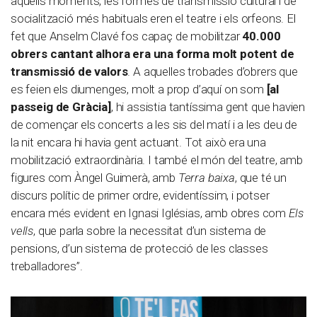
aquells moments, les formes de transmissió cultural i de
socialització més habituals eren el teatre i els orfeons. El
fet que Anselm Clavé fos capaç de mobilitzar
40.000
obrers cantant alhora era una forma molt potent de
transmissió de valors
. A aquelles trobades d’obrers que
es feien els diumenges, molt a prop d’aquí on som
[al
passeig de Gràcia]
, hi assistia tantíssima gent que havien
de començar els concerts a les sis del matí i a les deu de
la nit encara hi havia gent actuant. Tot això era una
mobilització extraordinària. I també el món del teatre, amb
figures com Àngel Guimerà, amb
Terra baixa
, que té un
discurs polític de primer ordre, evidentíssim, i potser
encara més evident en Ignasi Iglésias, amb obres com
Els
vells
, que parla sobre la necessitat d’un sistema de
pensions, d’un sistema de protecció de les classes
treballadores”.