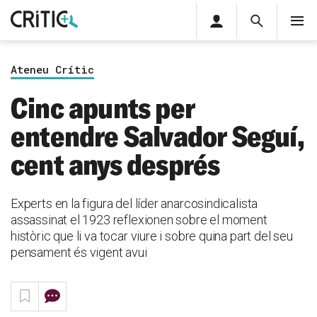
Àrea
Cerca
M
privada
Cerca
Subscriu-t'hi
Cerc
per...
Ateneu Crític
Inicia sessió
Cinc apunts per
entendre Salvador Seguí,
cent anys després
Experts en la figura del líder anarcosindicalista
assassinat el 1923 reflexionen sobre el moment
històric que li va tocar viure i sobre quina part del seu
pensament és vigent avui