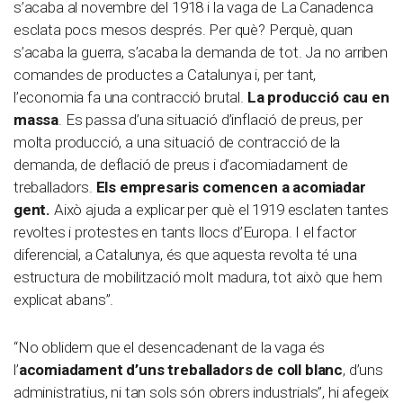
s’acaba al novembre del 1918 i la vaga de La Canadenca
esclata pocs mesos després. Per què? Perquè, quan
s’acaba la guerra, s’acaba la demanda de tot. Ja no arriben
comandes de productes a Catalunya i, per tant,
l’economia fa una contracció brutal.
La producció cau en
massa
. Es passa d’una situació d’inflació de preus, per
molta producció, a una situació de contracció de la
demanda, de deflació de preus i d’acomiadament de
treballadors.
Els empresaris comencen a acomiadar
gent.
Això ajuda a explicar per què el 1919 esclaten tantes
revoltes i protestes en tants llocs d’Europa. I el factor
diferencial, a Catalunya, és que aquesta revolta té una
estructura de mobilització molt madura, tot això que hem
explicat abans”.
“No oblidem que el desencadenant de la vaga és
l’
acomiadament d’uns treballadors de coll blanc
, d’uns
administratius, ni tan sols són obrers industrials”, hi afegeix