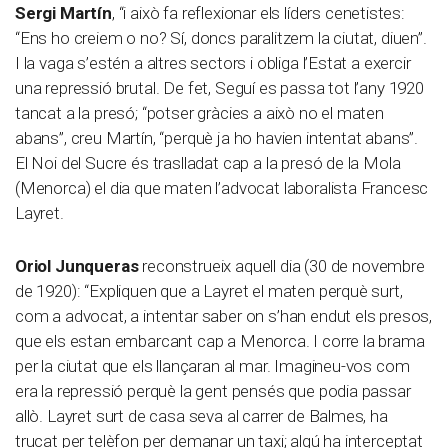
Sergi Martín
, “i això fa reflexionar els líders cenetistes:
“Ens ho creiem o no? Sí, doncs paralitzem la ciutat, diuen”.
I la vaga s’estén a altres sectors i obliga l’Estat a exercir
una repressió brutal. De fet, Seguí es passa tot l’any 1920
tancat a la presó; “potser gràcies a això no el maten
abans”, creu Martín, “perquè ja ho havien intentat abans”.
El Noi del Sucre és traslladat cap a la presó de la Mola
(Menorca) el dia que maten l’advocat laboralista Francesc
Layret.
Oriol Junqueras
reconstrueix aquell dia (30 de novembre
de 1920): “Expliquen que a Layret el maten perquè surt,
com a advocat, a intentar saber on s’han endut els presos,
que els estan embarcant cap a Menorca. I corre la brama
per la ciutat que els llançaran al mar. Imagineu-vos com
era la repressió perquè la gent pensés que podia passar
allò. Layret surt de casa seva al carrer de Balmes, ha
trucat per telèfon per demanar un taxi; algú ha interceptat