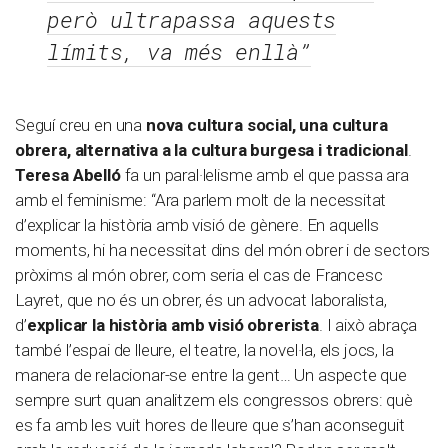
però ultrapassa aquests
límits, va més enllà”
Seguí creu en una
nova cultura social, una cultura
obrera, alternativa a la cultura burgesa i tradicional
.
Teresa Abelló
fa un paral·lelisme amb el que passa ara
amb el feminisme: “Ara parlem molt de la necessitat
d’explicar la història amb visió de gènere. En aquells
moments, hi ha necessitat dins del món obrer i de sectors
pròxims al món obrer, com seria el cas de Francesc
Layret, que no és un obrer, és un advocat laboralista,
d’
explicar la història amb visió obrerista
. I això abraça
també l’espai de lleure, el teatre, la novel·la, els jocs, la
manera de relacionar-se entre la gent… Un aspecte que
sempre surt quan analitzem els congressos obrers: què
es fa amb les vuit hores de lleure que s’han aconseguit