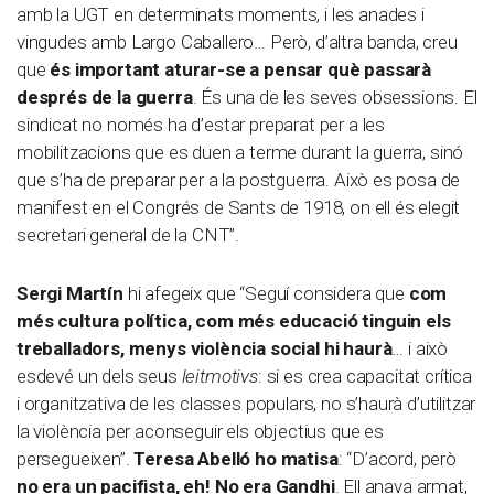
amb la UGT en determinats moments, i les anades i
vingudes amb Largo Caballero… Però, d’altra banda, creu
que
és important aturar-se a pensar què passarà
després de la guerra
. És una de les seves obsessions. El
sindicat no només ha d’estar preparat per a les
mobilitzacions que es duen a terme durant la guerra, sinó
que s’ha de preparar per a la postguerra. Això es posa de
manifest en el Congrés de Sants de 1918, on ell és elegit
secretari general de la CNT”.
Sergi Martín
hi afegeix que “Seguí considera que
com
més cultura política, com més educació tinguin els
treballadors, menys violència social hi haurà
… i això
esdevé un dels seus
leitmotivs
: si es crea capacitat crítica
i organitzativa de les classes populars, no s’haurà d’utilitzar
la violència per aconseguir els objectius que es
persegueixen”.
Teresa Abelló ho matisa
: “D’acord, però
no era un pacifista, eh! No era Gandhi
. Ell anava armat,