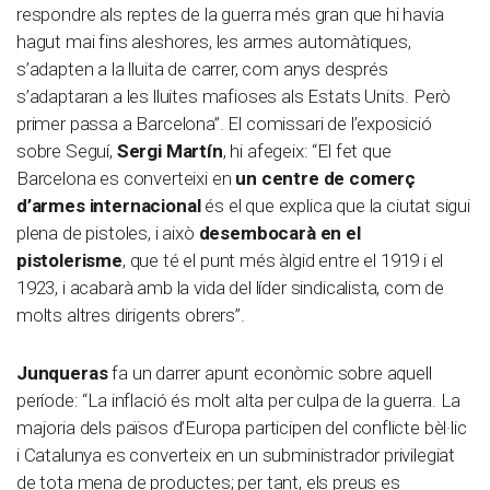
respondre als reptes de la guerra més gran que hi havia
hagut mai fins aleshores, les armes automàtiques,
s’adapten a la lluita de carrer, com anys després
s’adaptaran a les lluites mafioses als Estats Units. Però
primer passa a Barcelona”. El comissari de l’exposició
sobre Seguí,
Sergi Martín
, hi afegeix: “El fet que
Barcelona es converteixi en
un centre de comerç
d’armes internacional
és el que explica que la ciutat sigui
plena de pistoles, i això
desembocarà en el
pistolerisme
, que té el punt més àlgid entre el 1919 i el
1923, i acabarà amb la vida del líder sindicalista, com de
molts altres dirigents obrers”.
Junqueras
fa un darrer apunt econòmic sobre aquell
període: “La inflació és molt alta per culpa de la guerra. La
majoria dels països d’Europa participen del conflicte bèl·lic
i Catalunya es converteix en un subministrador privilegiat
de tota mena de productes; per tant, els preus es