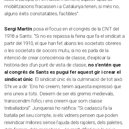
mobilitzacions fracassen i a Catalunya tenen, si més no,
alguns èxits constatables, factibles”.
Sergi Martín
posa el focus en el congrés de la CNT del
1918 a Sants: “Si no es repassa la feina que fa el sindicat a
partir del 1910, el que han fet abans les societats obreres
o les societats de socors mutu, si no es parla de la
intenció de crear consciència de classe, d’explicar la
història des d’un punt de vista de classe,
no s’entén que
al congrés de Sants es pugui fer aquest gir i crear el
sindicat únic
. El sindicat únic és la culminació de tot això.
S’hi ve a dir: ‘Ens ho creiem, tenim aquesta expressió que
ens uneix a tots. Deixem de ser els gremis medievals,
transcendim l’ofici, i ens creiem que som classe
treballadora'”. Junqueras ho ratifica: “Si cadascú fa la
batalla pel seu compte, si els vidriers pensen que poden
reivindicar millores sense l’ajuda dels rajolers, dels paletes,