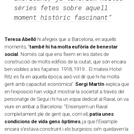
sèries fetes sobre aquell
moment històric fascinant”
Teresa Abelló
hi afegeix que a Barcelona, en aquells
moments, “
també hi ha molta eufòria de benestar
social
.
Només cal que ens fixem en les dates de
construcció de molts edificis de la ciutat, que són encara
ben visibles a les façanes: 1918, 1919… El mateix Hotel
Ritz es fa en aquella època; això vol dir que hi ha molta
gent amb capacitat econòmica”.
Sergi Martín
explica que
en l’exposició han volgut mostrar la societat a través del
personatge de Seguí i hi ha un espai dedicat al Raval, on va
viure en arribar a Barcelona: “Ensenyem un Raval
completament ple de gent que, com ell,
patia unes
condicions de vida gens òptimes
, ja que l’Eixample
encara s’estava construint i els burgesos se’n quedaven la