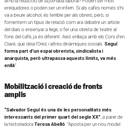
amb la reducció de la jornada laboral? Poden ser molt
enriquidores o poden ser un infern. Si als cafès només s’hi
va a beure alcohol, és terrible per als obrers; però, si
fomentem un tipus de relació com ara debatre un article
del diari, o ensenyar a llegir, o fer una obreta de teatre al
fons del cafè, ja és diferent. Això enllaça amb els Cors d’en
Clavé, que deia l’Oriol, i altres dinàmiques socials.
Seguí
forma part d’un espai obrerista, sindicalista i
anarquista, però ultrapassa aquests límits, va més
enllà
“.
Mobilització i creació de fronts
amplis
“Salvador Seguí
és una de les personalitats més
interessants del primer quart del segle XX”
, a parer de
la historiadora
Teresa Abelló
. “Aposta per un nou model