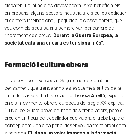
disparen. La inflació és devastadora. Això beneficia els
empresaris, alguns sectors industrials, els qui es dediquen
al comerç internacional, i perjudica la classe obrera, que
veu com els seus salaris sempre van per darrere de
l’increment dels preus.
Durant la Guerra Europea, la
societat catalana encara es tensiona més”
.
Formació i cultura obrera
En aquest context social, Seguí emergeix amb un
pensament que trenca amb els esquemes antics de la
lluita de classes. La historiadora
Teresa Abelló
, experta
en els moviments obrers europeus del segle XX, explica:
“El Noi del Sucre prové del món dels treballadors, però ell
creu en un tipus de treballador que valora el treball, que el
concep com una eina per al desenvolupament propi com
a persona.
Ell dona un valor immens a la formació