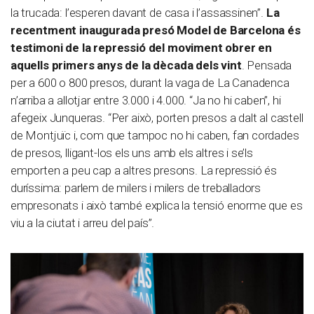
la trucada: l’esperen davant de casa i l’assassinen”.
La
recentment inaugurada presó Model de Barcelona és
testimoni de la repressió del moviment obrer en
aquells primers anys de la dècada dels vint
. Pensada
per a 600 o 800 presos, durant la vaga de La Canadenca
n’arriba a allotjar entre 3.000 i 4.000. “Ja no hi caben”, hi
afegeix Junqueras. “Per això, porten presos a dalt al castell
de Montjuïc i, com que tampoc no hi caben, fan cordades
de presos, lligant-los els uns amb els altres i se’ls
emporten a peu cap a altres presons. La repressió és
duríssima: parlem de milers i milers de treballadors
empresonats i això també explica la tensió enorme que es
viu a la ciutat i arreu del país”.