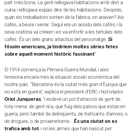
part més bona. La gent rellogava habitacions amb dret a
cuina i rellogava espais dins de les habitacions. Després,
quan els treballadors sortien de la fàbrica, on anaven? Als
cafès, a beure i xerrar. Seguí era un assidu dels cafès, i la
seva oratòria va créixer i es va enfortir a les tertúlies dels
cafès. És un dels grans atractius del personatge.
Si
fóssim americans, ja tindríem moltes sèries fetes
sobre aquell moment històric fascinant
“.
El 1914 comença la Primera Guerra Mundial, i això
tensiona encara més la situació social i econòmica del
nostre país. “Barcelona és la ciutat més gran d’Europa que
no està en guerra”, explica el president d’ERC i historiador
Oriol Junqueras
, “i esdevé un pol d’atracció de gent de
tota mena: de gent rica, que fuig dels països que estan en
guerra, però també de delinqüents, de traficants d’armes, o
de drogues, o de proxenetisme…
És una ciutat on es
trafica amb tot
, i on les armes que han nascut per