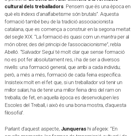
cultural dels treballadors
. Pensem que és una època en
què els índexs d’analfabetisme són brutals”. Aquesta
formació també beu de la tradició associacionista
catalana, que es comença a construir en la segona meitat
del segle XIX. “La formació és quasi com un
mantra
per al
món obrer, des del principi de l’associacionisme”, rebla
Abelló. “Salvador Seguí té molt clar que sense formació
no es pot fer absolutament res, i ha de ser a diversos
nivells: una formació general, que arribi a cada individu;
però, a més a més, formació de cada feina específica.
Insisteix molt en el fet que, si un treballador vol tenir un
millor salari, ha de tenir una millor feina dins del ram on
treballa; de fet, en aquella època es desenvolupen les
Escoles del Treball, i això és una bona mostra, d’aquesta
filosofia”.
Parlant d’aquest aspecte,
Junqueras
hi afegeix: “En