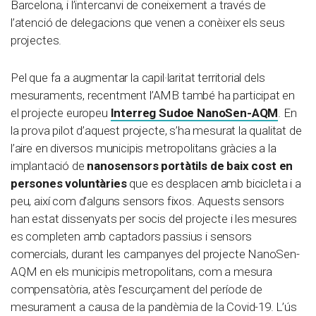
Barcelona, i l’intercanvi de coneixement a través de
l’atenció de delegacions que venen a conèixer els seus
projectes.
Pel que fa a augmentar la capil·laritat territorial dels
mesuraments, recentment l’AMB també ha participat en
el projecte europeu
Interreg Sudoe NanoSen-AQM
. En
la prova pilot d’aquest projecte, s’ha mesurat la qualitat de
l’aire en diversos municipis metropolitans gràcies a la
implantació de
nanosensors portàtils de baix cost en
persones voluntàries
que es desplacen amb bicicleta i a
peu, així com d’alguns sensors fixos. Aquests sensors
han estat dissenyats per socis del projecte i les mesures
es completen amb captadors passius i sensors
comercials, durant les campanyes del projecte NanoSen-
AQM en els municipis metropolitans, com a mesura
compensatòria, atès l’escurçament del període de
mesurament a causa de la pandèmia de la Covid-19. L’ús