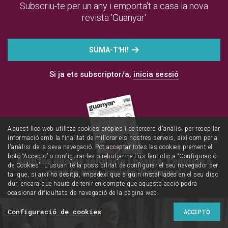
Subscriu-te per un any i emporta't a casa la nova
revista 'Guanyar'
SUMA-T'HI!
Si ja ets subscriptor/a,
inicia sessió
Aquest lloc web utilitza cookies pròpies i de tercers d'anàlisi per recopilar
informació amb la finalitat de millorar els nostres serveis, així com per a
l'anàlisi de la seva navegació. Pot acceptar totes les cookies prement el
botó “Accepto” o configurar-les o rebutjar-ne l'ús fent clic a “Configuració
Amb les quotes solidària i bàsica, t'enviem a
de Cookies”. L'usuari té la possibilitat de configurar el seu navegador per
casa la nova revista 'Guanyar'
tal que, si així ho desitja, impedexi que siguin instal·lades en el seu disc
dur, encara que haurà de tenir en compte que aquesta acció podrà
ocasionar dificultats de navegació de la pàgina web.
Configuració de cookies
ACCEPTO