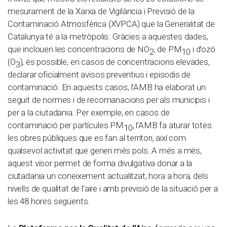
mesurament de la Xarxa de Vigilància i Previsió de la
Contaminació Atmosfèrica (XVPCA) que la Generalitat de
Catalunya té a la metròpolis. Gràcies a aquestes dades,
que inclouen les concentracions de NO
, de PM
i d’ozó
2
10
(O
), és possible, en casos de concentracions elevades,
3
declarar oficialment avisos preventius i episodis de
contaminació. En aquests casos, l’AMB ha elaborat un
seguit de normes i de recomanacions per als municipis i
per a la ciutadania. Per exemple, en casos de
contaminació per partícules PM
, l’AMB fa aturar totes
10
les obres públiques que es fan al territori, així com
qualsevol activitat que generi més pols. A més a més,
aquest visor permet de forma divulgativa donar a la
ciutadania un coneixement actualitzat, hora a hora, dels
nivells de qualitat de l’aire i amb previsió de la situació per a
les 48 hores següents.