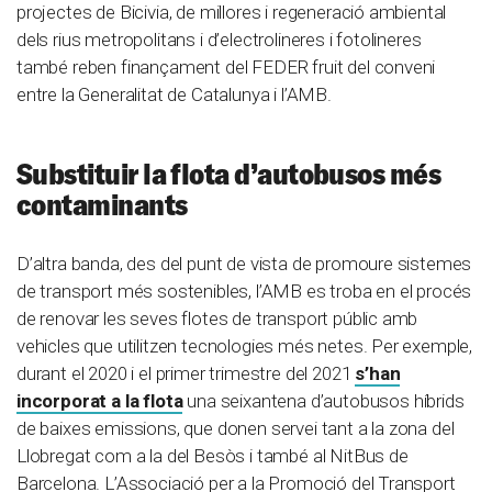
projectes de Bicivia, de millores i regeneració ambiental
dels rius metropolitans i d’electrolineres i fotolineres
també reben finançament del FEDER fruit del conveni
entre la Generalitat de Catalunya i l’AMB.
Substituir la flota d’autobusos més
contaminants
D’altra banda, des del punt de vista de promoure sistemes
de transport més sostenibles, l’AMB es troba en el procés
de renovar les seves flotes de transport públic amb
vehicles que utilitzen tecnologies més netes. Per exemple,
durant el 2020 i el primer trimestre del 2021
s’han
incorporat a la flota
una seixantena d’autobusos híbrids
de baixes emissions, que donen servei tant a la zona del
Llobregat com a la del Besòs i també al NitBus de
Barcelona. L’Associació per a la Promoció del Transport