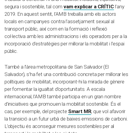
segura i sostenible, tal com
vam explicar a CRÍTIC
l’any
2019. En aquest sentit, l’AMB treballa amb els actors
locals en campanyes contra l’assetjament sexual al
transport públic, així com en la formació i reflexió
col·lectiva amb les administracions i els operadors per a la
incorporació d’estratègies per millorar la mobilitat i l’espai
públic.
També a l’àrea metropolitana de San Salvador (El
Salvador), s’ha fet una contribució concreta per millorar les
polítiques de mobilitat, incorporant-hi la mirada de gènere
per fomentar la igualtat d’oportunitats. A escala
internacional, l’AMB també participa en un gran nombre
d’iniciatives que promouen la mobilitat sostenible. És el
cas, per exemple, del projecte
Smart MR
, que vol afavorir
la transició a un futur urbà de baixes emissions de carboni.
L’objectiu és aconseguir mesures sostenibles per al