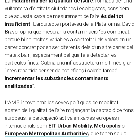
La
Plataforma per la Qualitat de l’Aire
, formada per una
vuitantena d’entitats ciutadanes i ecologistes, considera
que aquesta xarxa de mesurament de l’aire
és del tot
insuficient
. L’arquitecte i portaveu de la Plataforma, David
Bravo, opina que mesurar la contaminació “és complicat,
perquè hi ha moltes variables a controlar i els valors en un
carrer concret poden ser diferents dels d’un altre carrer del
mateix barri, especialment pel que fa a detectar les
partícules fines. Caldria una infraestructura molt més gran
i més repartida per ser del tot eficaç i caldria també
incrementar les substàncies contaminants
analitzades
”.
L’AMB innova amb les seves polítiques de mobilitat
sostenible i qualitat de l’aire mitjançant la captació de fons
europeus, la participació activa en xarxes europees i
internacionals com
EIT Urban Mobility
,
Metropolis
o
European Metropolitan Authorities
, que tenen seu a