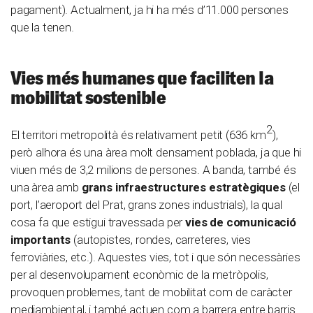
pagament). Actualment, ja hi ha més d’11.000 persones
que la tenen.
Vies més humanes que faciliten la
mobilitat sostenible
2
El territori metropolità és relativament petit (636 km
),
però alhora és una àrea molt densament poblada, ja que hi
viuen més de 3,2 milions de persones. A banda, també és
una àrea amb
grans infraestructures estratègiques
(el
port, l’aeroport del Prat, grans zones industrials), la qual
cosa fa que estigui travessada per
vies de comunicació
importants
(autopistes, rondes, carreteres, vies
ferroviàries, etc.). Aquestes vies, tot i que són necessàries
per al desenvolupament econòmic de la metròpolis,
provoquen problemes, tant de mobilitat com de caràcter
mediambiental, i també actuen com a barrera entre barris