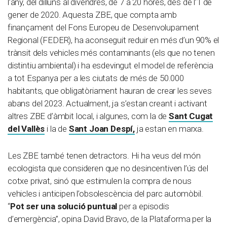
l’any, del dilluns al divendres, de 7 a 20 hores, des de l’1 de
gener de 2020. Aquesta ZBE, que compta amb
finançament del Fons Europeu de Desenvolupament
Regional (FEDER), ha aconseguit reduir en més d’un 90% el
trànsit dels vehicles més contaminants (els que no tenen
distintiu ambiental) i ha esdevingut el model de referència
a tot Espanya per a les ciutats de més de 50.000
habitants, que obligatòriament hauran de crear les seves
abans del 2023. Actualment, ja s’estan creant i activant
altres ZBE d’àmbit local, i algunes, com la de
Sant Cugat
del Vallès
i la de
Sant Joan Despí,
ja estan en marxa.
Les ZBE també tenen detractors. Hi ha veus del món
ecologista que consideren que no desincentiven l’ús del
cotxe privat, sinó que estimulen la compra de nous
vehicles i anticipen l’obsolescència del parc automòbil.
“
Pot ser una solució puntual
per a episodis
d’emergència”, opina David Bravo, de la Plataforma per la