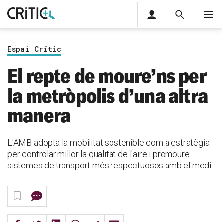
Àrea
Cerca
M
privada
Cerca
Subscriu-t'hi
Cerc
per...
Espai Crític
Inicia sessió
El repte de moure’ns per
la metròpolis d’una altra
manera
L'AMB adopta la mobilitat sostenible com a estratègia
per controlar millor la qualitat de l'aire i promoure
sistemes de transport més respectuosos amb el medi