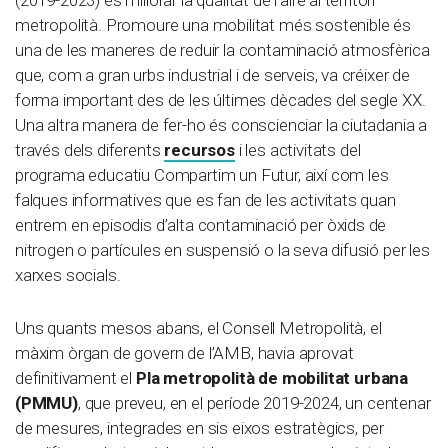
metropolità. Promoure una mobilitat més sostenible és
una de les maneres de reduir la contaminació atmosfèrica
que, com a gran urbs industrial i de serveis, va créixer de
forma important des de les últimes dècades del segle XX.
Una altra manera de fer-ho és conscienciar la ciutadania a
través dels diferents
recursos
i les activitats del
programa educatiu Compartim un Futur, així com les
falques informatives que es fan de les activitats quan
entrem en episodis d’alta contaminació per òxids de
nitrogen o partícules en suspensió o la seva difusió per les
xarxes socials.
Uns quants mesos abans, el Consell Metropolità, el
màxim òrgan de govern de l’AMB, havia aprovat
definitivament el
Pla metropolità de mobilitat urbana
(PMMU)
, que preveu, en el període 2019-2024, un centenar
de mesures, integrades en sis eixos estratègics, per