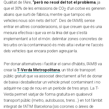
Qualitat de l’Aire,
“però no resol del tot el problema
, ja
que el 30% de les emissions de CO
d’un cotxe es generen
2
abans que surti de fàbrica, mentre que tampoc els
vehicles nous són nets del tot”. Des de l’AMB, sense
entrar en altres consideracions, sí que creuen que és una
mesura efectiva i que va en la línia del que s’està
implementant a tot el món: delimitar zones concretes de
les urbs on la contaminació és més alta i evitar-ne l’accés
dels vehicles que encara poden agreujar-la.
Per donar alternatives i facilitar el canvi d’hàbits, l’AMB va
crear la
T-Verda Metropolitana
, un títol de transport
públic gratuït que va associat directament al fet de donar
de baixa i desballestar un vehicle privat contaminant i no
adquirir-ne cap de nou en un període de tres anys. La T-
Verda permet viatjar de forma gratuïta en qualsevol
transport públic (metro, autobusos, trens…) en tot l’àmbit
integrat de l’ATM Barcelona (sis corones o àrees de