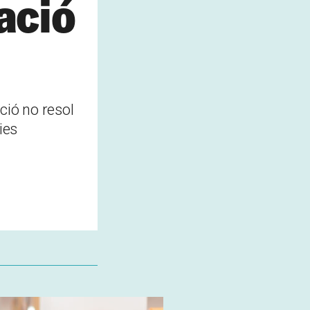
ació
ació no resol
ies