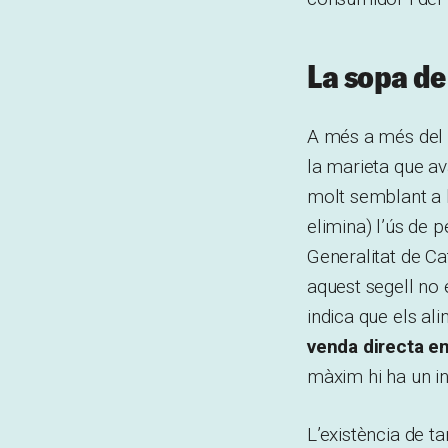
La sopa de
A més a més del s
la marieta que av
molt semblant a l
elimina) l’ús de
Generalitat de Ca
aquest segell no 
indica que els al
venda directa en
màxim hi ha un i
L’existència de t