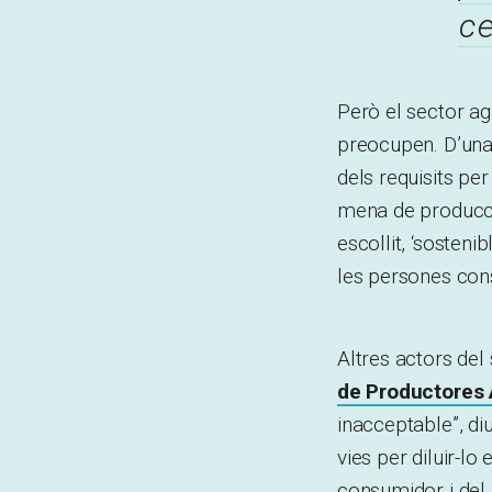
c
Però el sector ag
preocupen. D’una
dels requisits pe
mena de producció
escollit, ‘sosten
les persones con
Altres actors de
de Productores
inacceptable”, di
vies per diluir-l
consumidor i del 