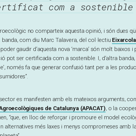
ertificat com a sostenible
roecològic no comparteix aquesta opinió, i són dues qüe
 banda, com diu Marc Talavera, del col·lectiu
Eixarcola
r poder gaudir d’aquesta nova ‘marca’ són molt baixos i
 pot ser certificada com a sostenible. I,
d’altra banda
ible’, només fa que generar confusió tant per a les prod
sumidores”.
l sector es manifesten amb els mateixos arguments, com
 Agroecològiques de Catalunya (APACAT)
, o la coope
uen, “que, en lloc de reforçar i promoure el model ecolò
o en alternatives més laxes i menys compromeses amb la
planeta”.