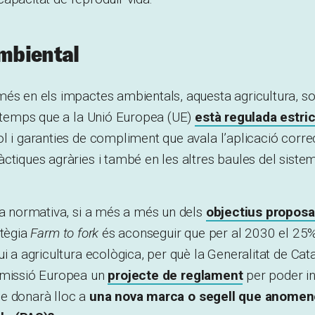
ambiental
més en els impactes ambientals, aquesta agricultura, s
a temps que a la Unió Europea (UE)
està regulada estri
l i garanties de compliment que avala l’aplicació corre
ctiques agràries i també en les altres baules del sistem
ta normativa, si a més a més un dels
objectius proposa
atègia
Farm to fork
és aconseguir que per al 2030 el 25% 
ui a agricultura ecològica, per què la Generalitat de Cat
omissió Europea un
projecte de reglament
per poder i
e donarà lloc a
una nova marca o segell que anomen