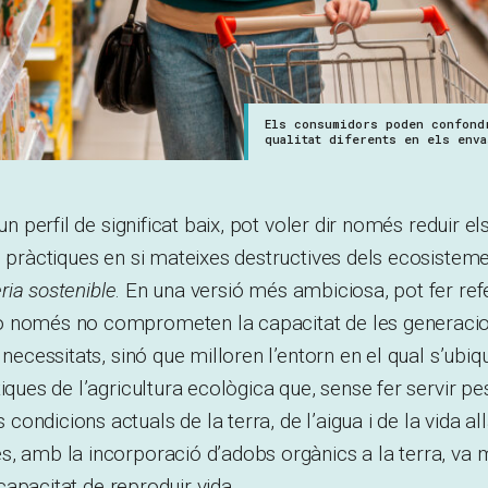
Els consumidors poden confond
qualitat diferents en els env
 un perfil de significat baix, pot voler dir només reduir 
s pràctiques en si mateixes destructives dels ecosistem
ria sostenible
. En una versió més ambiciosa, pot fer ref
 només no comprometen la capacitat de les generacio
s necessitats, sinó que milloren l’entorn en el qual s’ub
iques de l’agricultura ecològica que, sense fer servir pe
ndicions actuals de la terra, de l’aigua i de la vida all
, amb la incorporació d’adobs orgànics a la terra, va m
a capacitat de reproduir vida.