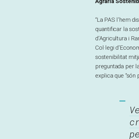
Agrària Sostenib
“La PAS l’hem dis
quantificar la sos
d’Agricultura i R
Col·legi d’Econom
sostenibilitat mi
preguntada per la
explica que “són
V
c
p