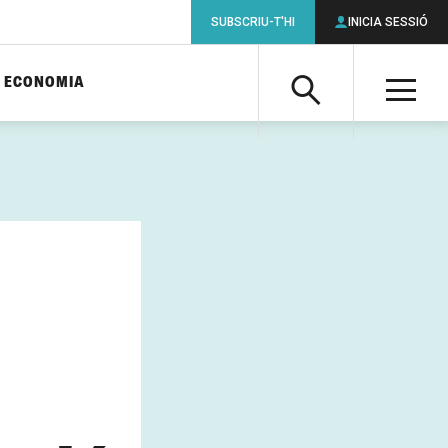
SUBSCRIU-T'HI
INICIA SESSIÓ
ECONOMIA
Cerca
M
Cerca