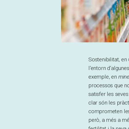
Sostenibilitat, en
l’entorn d’algune
exemple, en
mine
processos que no
satisfer les seve
clar són les pràct
comprometen les co
però, a més a més
fertilitat i la sev