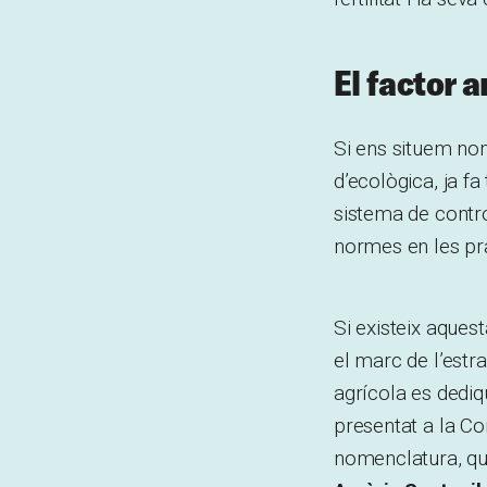
El factor 
Si ens situem no
d’ecològica, ja f
sistema de contro
normes en les prà
Si existeix aques
el marc de l’estr
agrícola es dediq
presentat a la C
nomenclatura, qu