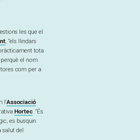
stions les que el
nt
, “els llindars
 pràcticament tota
, perquè el nom
uctores com per a
 l’
Associació
rativa
Hortec
. “És
gic, es busquin
 salut del