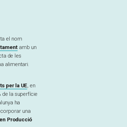
ota el nom
ctament
amb un
cta de les
a alimentari.
ts per la UE
, en
de la superfície
alunya ha
ncorporar una
en Producció