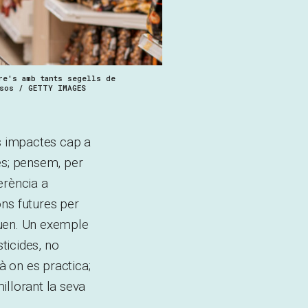
re's amb tants segells de
asos / GETTY IMAGES
els impactes cap a
es; pensem, per
erència a
ns futures per
iquen. Un exemple
sticides, no
à on es practica;
illorant la seva