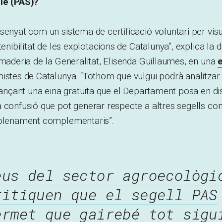
le (PAS)?
senyat com un sistema de certificació voluntari per visua
tenibilitat de les explotacions de Catalunya”, explica la 
amaderia de la Generalitat, Elisenda Guillaumes, en una
e
istes de Catalunya. “Tothom que vulgui podrà analitzar 
tjançant una eina gratuïta que el Departament posa en disp
 confusió que pot generar respecte a altres segells com
 plenament complementaris”.
eus del sector agroecològi
ritiquen que el segell PAS
ermet que gairebé tot sigu