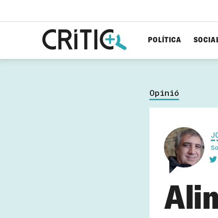
POLÍTICA
SOCIA
Cerca
per...
Opinió
J
S
Ali