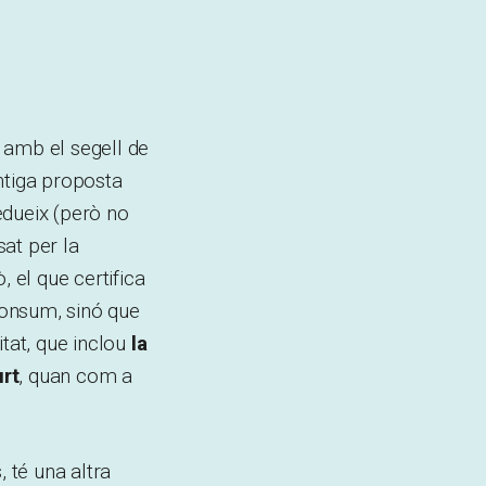
 amb el segell de
ntiga proposta
edueix (però no
at per la
, el que certifica
 consum, sinó que
itat, que inclou
la
urt
, quan com a
, té una altra