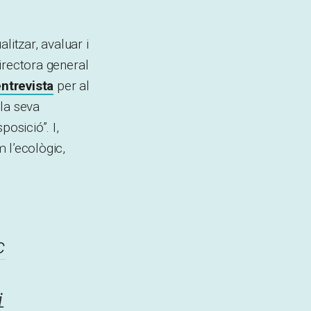
litzar, avaluar i
directora general
ntrevista
per al
la seva
osició”. I,
 l’ecològic,
c
i