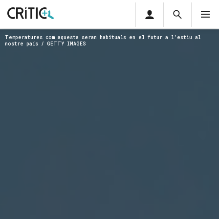
Àrea
Cerca
M
privada
Cerca
Subscriu-t'hi
Temperatures com aquesta seran habituals en el futur a l’estiu al
Cerc
per...
nostre país / GETTY IMAGES
Inicia sessió