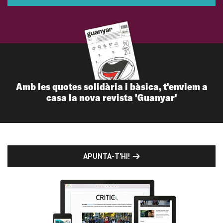
Amb les quotes solidària i bàsica, t'enviem a
casa la nova revista 'Guanyar'
APUNTA-T'HI!