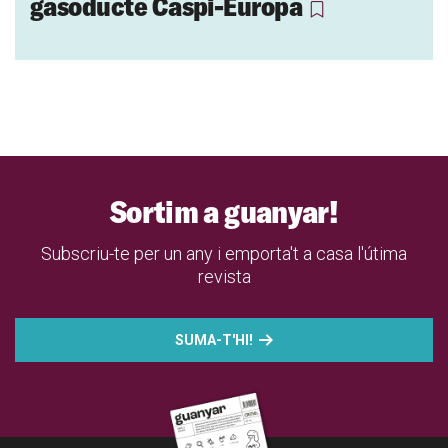
gasoducte Caspi-Europa
Sortim a guanyar!
Subscriu-te per un any i emporta't a casa l'útima
revista
SUMA-T'HI!