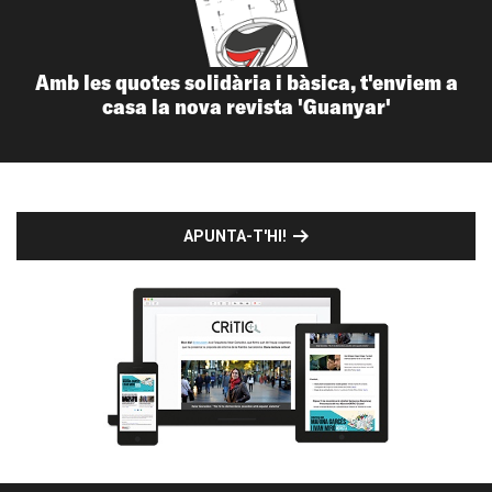
Amb les quotes solidària i bàsica, t'enviem a
casa la nova revista 'Guanyar'
APUNTA-T'HI!