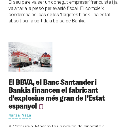
El seu pare va ser un conegut empresari franquista i ja
va anar a la presó per evasió fiscal. Ell compleix
condemna pel cas de les 'targetes black' i ha estat
absolt per la sortida a borsa de Bankia
El BBVA, el Banc Santander i
Bankia financen el fabricant
d’explosius més gran de l’Estat
espanyol
Núria Vilà
A Catalunya, Maxam té un polvorí de dinamita a