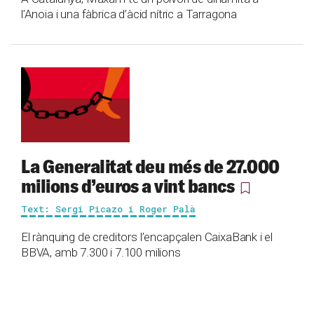
l’Anoia i una fàbrica d’àcid nítric a Tarragona
La Generalitat deu més de 27.000
milions d’euros a vint bancs
Text: Sergi Picazo i Roger Palà
El rànquing de creditors l’encapçalen CaixaBank i el
BBVA, amb 7.300 i 7.100 milions