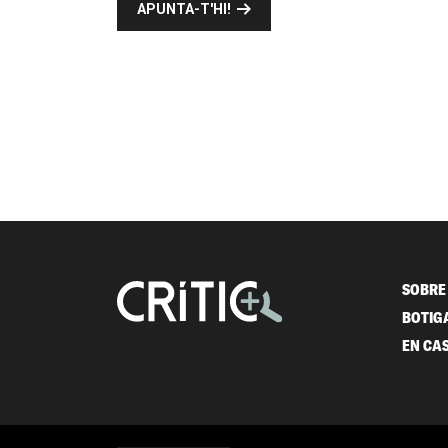
APUNTA-T'HI!
SOBRE 
BOTIG
EN CA