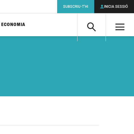
SUBSCRIU-T'HI
INICIA SESSIÓ
ECONOMIA
Cerca
M
Cerca